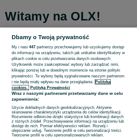
Witamy na OLX!
Dbamy o Twoją prywatność
Kontynuuj przez Facebooka
My i nasi
447
partnerzy przechowujemy lub uzyskujemy dostęp
do informacji na urządzeniu, takich jak unikalne identyfikatory w
Kontynuuj przez konto Apple
plikach cookie w celu przetwarzania danych osobowych.
Użytkownik może zaakceptować wybory lub zarządzać nimi,
klikając poniżej lub w dowolnym momencie na stronie polityki
prywatności. Te wybory będą sygnalizowane naszym partnerom
Kontynuuj przez konto Google
i nie będą miały wpływu na dane przeglądania.
Polityka
cookies,
Polityka Prywatności
Wraz z naszymi partnerami przetwarzamy dane w celu
LUB
zapewnienia:
Zaloguj się
Załóż konto
Użycie dokładnych danych geolokalizacyjnych. Aktywne
skanowanie charakterystyki urządzenia do celów identyfikacji.
Rozumienie odbiorców dzięki statystyce lub kombinacji danych
E-mail
z różnych źródeł. Przechowywanie informacji na urządzeniu lub
dostęp do nich. Pomiar efektywności reklam. Rozwój i
ulepszanie usług. Tworzenie profili w celu personalizacji treści.
Tworzenie profili w celu spersonalizowanych reklam.