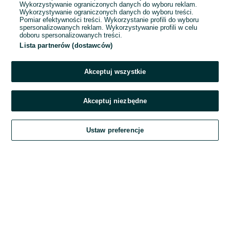
Wykorzystywanie ograniczonych danych do wyboru reklam.
Wykorzystywanie ograniczonych danych do wyboru treści.
Hasło
Pomiar efektywności treści. Wykorzystanie profili do wyboru
spersonalizowanych reklam. Wykorzystywanie profili w celu
doboru spersonalizowanych treści.
Lista partnerów (dostawców)
Nie pamiętasz hasła?
Akceptuj wszystkie
Zaloguj się
Akceptuj niezbędne
Kontynuując za pośrednictwem jednego z dostawców wskazanych powyżej,
Ustaw preferencje
akceptuję
Regulamin serwisu
OLX.pl w jego aktualnym brzmieniu.