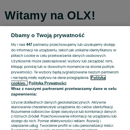
Witamy na OLX!
Dbamy o Twoją prywatność
Kontynuuj przez Facebooka
My i nasi
partnerzy przechowujemy lub uzyskujemy dostęp
447
do informacji na urządzeniu, takich jak unikalne identyfikatory w
Kontynuuj przez konto Apple
plikach cookie w celu przetwarzania danych osobowych.
Użytkownik może zaakceptować wybory lub zarządzać nimi,
klikając poniżej lub w dowolnym momencie na stronie polityki
prywatności. Te wybory będą sygnalizowane naszym partnerom
Kontynuuj przez konto Google
i nie będą miały wpływu na dane przeglądania.
Polityka
cookies,
Polityka Prywatności
Wraz z naszymi partnerami przetwarzamy dane w celu
LUB
zapewnienia:
Zaloguj się
Załóż konto
Użycie dokładnych danych geolokalizacyjnych. Aktywne
skanowanie charakterystyki urządzenia do celów identyfikacji.
Rozumienie odbiorców dzięki statystyce lub kombinacji danych
E-mail
z różnych źródeł. Przechowywanie informacji na urządzeniu lub
dostęp do nich. Pomiar efektywności reklam. Rozwój i
ulepszanie usług. Tworzenie profili w celu personalizacji treści.
Tworzenie profili w celu spersonalizowanych reklam.