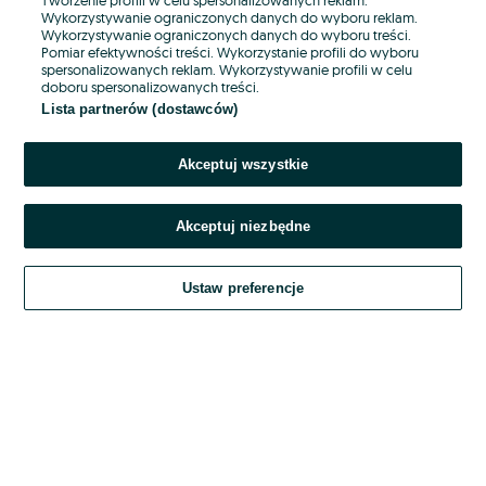
Wykorzystywanie ograniczonych danych do wyboru reklam.
Wykorzystywanie ograniczonych danych do wyboru treści.
Hasło
Pomiar efektywności treści. Wykorzystanie profili do wyboru
spersonalizowanych reklam. Wykorzystywanie profili w celu
doboru spersonalizowanych treści.
Lista partnerów (dostawców)
Nie pamiętasz hasła?
Akceptuj wszystkie
Zaloguj się
Akceptuj niezbędne
Kontynuując za pośrednictwem jednego z dostawców wskazanych powyżej,
akceptuję
OLX.pl w jego aktualnym brzmieniu.
Ustaw preferencje
Regulamin serwisu