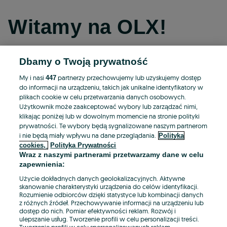
Witamy na OLX!
Dbamy o Twoją prywatność
Kontynuuj przez Facebooka
My i nasi
partnerzy przechowujemy lub uzyskujemy dostęp
447
do informacji na urządzeniu, takich jak unikalne identyfikatory w
Kontynuuj przez konto Apple
plikach cookie w celu przetwarzania danych osobowych.
Użytkownik może zaakceptować wybory lub zarządzać nimi,
klikając poniżej lub w dowolnym momencie na stronie polityki
prywatności. Te wybory będą sygnalizowane naszym partnerom
Kontynuuj przez konto Google
i nie będą miały wpływu na dane przeglądania.
Polityka
cookies,
Polityka Prywatności
Wraz z naszymi partnerami przetwarzamy dane w celu
LUB
zapewnienia:
Zaloguj się
Załóż konto
Użycie dokładnych danych geolokalizacyjnych. Aktywne
skanowanie charakterystyki urządzenia do celów identyfikacji.
Rozumienie odbiorców dzięki statystyce lub kombinacji danych
E-mail
z różnych źródeł. Przechowywanie informacji na urządzeniu lub
dostęp do nich. Pomiar efektywności reklam. Rozwój i
ulepszanie usług. Tworzenie profili w celu personalizacji treści.
Tworzenie profili w celu spersonalizowanych reklam.