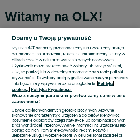
Witamy na OLX!
Dbamy o Twoją prywatność
Kontynuuj przez Facebooka
My i nasi
partnerzy przechowujemy lub uzyskujemy dostęp
447
do informacji na urządzeniu, takich jak unikalne identyfikatory w
Kontynuuj przez konto Apple
plikach cookie w celu przetwarzania danych osobowych.
Użytkownik może zaakceptować wybory lub zarządzać nimi,
klikając poniżej lub w dowolnym momencie na stronie polityki
prywatności. Te wybory będą sygnalizowane naszym partnerom
Kontynuuj przez konto Google
i nie będą miały wpływu na dane przeglądania.
Polityka
cookies,
Polityka Prywatności
Wraz z naszymi partnerami przetwarzamy dane w celu
LUB
zapewnienia:
Zaloguj się
Załóż konto
Użycie dokładnych danych geolokalizacyjnych. Aktywne
skanowanie charakterystyki urządzenia do celów identyfikacji.
Rozumienie odbiorców dzięki statystyce lub kombinacji danych
E-mail
z różnych źródeł. Przechowywanie informacji na urządzeniu lub
dostęp do nich. Pomiar efektywności reklam. Rozwój i
ulepszanie usług. Tworzenie profili w celu personalizacji treści.
Tworzenie profili w celu spersonalizowanych reklam.