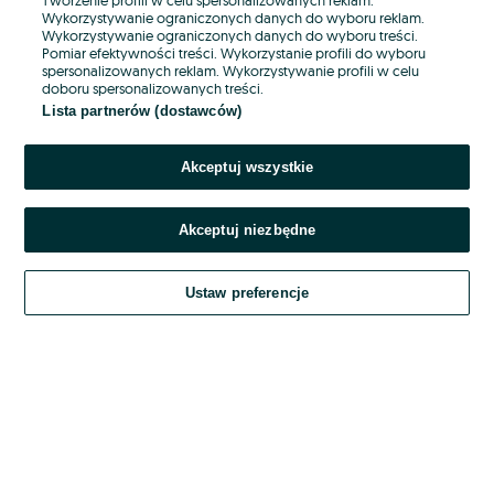
Wykorzystywanie ograniczonych danych do wyboru reklam.
Wykorzystywanie ograniczonych danych do wyboru treści.
Hasło
Pomiar efektywności treści. Wykorzystanie profili do wyboru
spersonalizowanych reklam. Wykorzystywanie profili w celu
doboru spersonalizowanych treści.
Lista partnerów (dostawców)
Nie pamiętasz hasła?
Akceptuj wszystkie
Zaloguj się
Akceptuj niezbędne
Kontynuując za pośrednictwem jednego z dostawców wskazanych powyżej,
akceptuję
OLX.pl w jego aktualnym brzmieniu.
Ustaw preferencje
Regulamin serwisu