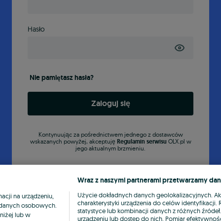
Hasło
Nie pamiętasz hasła?
Zaloguj się
Kontynuując za pośrednictwem jednego z dostawców
wskazanych powyżej, akceptuję
Regulamin serwisu
OLX.pl w
jego aktualnym brzmieniu.
Wraz z naszymi partnerami przetwarzamy dan
Użycie dokładnych danych geolokalizacyjnych. A
cji na urządzeniu,
charakterystyki urządzenia do celów identyfikacji
ia danych osobowych.
statystyce lub kombinacji danych z różnych źróde
niżej lub w
urządzeniu lub dostęp do nich. Pomiar efektywnośc