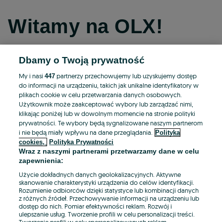
Witamy na OLX!
Dbamy o Twoją prywatność
Kontynuuj przez Facebooka
My i nasi
partnerzy przechowujemy lub uzyskujemy dostęp
447
do informacji na urządzeniu, takich jak unikalne identyfikatory w
Kontynuuj przez konto Apple
plikach cookie w celu przetwarzania danych osobowych.
Użytkownik może zaakceptować wybory lub zarządzać nimi,
klikając poniżej lub w dowolnym momencie na stronie polityki
prywatności. Te wybory będą sygnalizowane naszym partnerom
Kontynuuj przez konto Google
i nie będą miały wpływu na dane przeglądania.
Polityka
cookies,
Polityka Prywatności
Wraz z naszymi partnerami przetwarzamy dane w celu
LUB
zapewnienia:
Zaloguj się
Załóż konto
Użycie dokładnych danych geolokalizacyjnych. Aktywne
skanowanie charakterystyki urządzenia do celów identyfikacji.
Rozumienie odbiorców dzięki statystyce lub kombinacji danych
E-mail
z różnych źródeł. Przechowywanie informacji na urządzeniu lub
dostęp do nich. Pomiar efektywności reklam. Rozwój i
ulepszanie usług. Tworzenie profili w celu personalizacji treści.
Tworzenie profili w celu spersonalizowanych reklam.