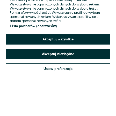
Wykorzystywanie ograniczonych danych do wyboru reklam.
Wykorzystywanie ograniczonych danych do wyboru treści.
Hasło
Pomiar efektywności treści. Wykorzystanie profili do wyboru
spersonalizowanych reklam. Wykorzystywanie profili w celu
doboru spersonalizowanych treści.
Lista partnerów (dostawców)
Nie pamiętasz hasła?
Akceptuj wszystkie
Zaloguj się
Akceptuj niezbędne
Kontynuując za pośrednictwem jednego z dostawców wskazanych powyżej,
akceptuję
OLX.pl w jego aktualnym brzmieniu.
Ustaw preferencje
Regulamin serwisu