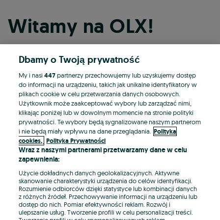
Witamy na OLX!
Dbamy o Twoją prywatność
Kontynuuj przez Facebooka
My i nasi
447
partnerzy przechowujemy lub uzyskujemy dostęp
do informacji na urządzeniu, takich jak unikalne identyfikatory w
Kontynuuj przez konto Apple
plikach cookie w celu przetwarzania danych osobowych.
Użytkownik może zaakceptować wybory lub zarządzać nimi,
klikając poniżej lub w dowolnym momencie na stronie polityki
prywatności. Te wybory będą sygnalizowane naszym partnerom
Kontynuuj przez konto Google
i nie będą miały wpływu na dane przeglądania.
Polityka
cookies,
Polityka Prywatności
Wraz z naszymi partnerami przetwarzamy dane w celu
LUB
zapewnienia:
Zaloguj się
Załóż konto
Użycie dokładnych danych geolokalizacyjnych. Aktywne
skanowanie charakterystyki urządzenia do celów identyfikacji.
Rozumienie odbiorców dzięki statystyce lub kombinacji danych
E-mail
z różnych źródeł. Przechowywanie informacji na urządzeniu lub
dostęp do nich. Pomiar efektywności reklam. Rozwój i
ulepszanie usług. Tworzenie profili w celu personalizacji treści.
Tworzenie profili w celu spersonalizowanych reklam.