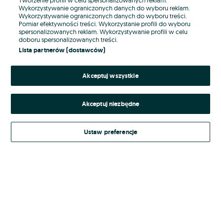
Wykorzystywanie ograniczonych danych do wyboru reklam.
Wykorzystywanie ograniczonych danych do wyboru treści.
Hasło
Pomiar efektywności treści. Wykorzystanie profili do wyboru
spersonalizowanych reklam. Wykorzystywanie profili w celu
doboru spersonalizowanych treści.
Lista partnerów (dostawców)
Nie pamiętasz hasła?
Akceptuj wszystkie
Zaloguj się
Akceptuj niezbędne
Kontynuując za pośrednictwem jednego z dostawców wskazanych powyżej,
akceptuję
Regulamin serwisu
OLX.pl w jego aktualnym brzmieniu.
Ustaw preferencje