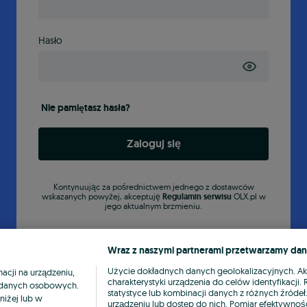
Hasło
Nie pamiętasz hasła?
Zaloguj się
Kontynuując za pośrednictwem jednego z dostawców
wskazanych powyżej, akceptuję
Regulamin serwisu
OLX.pl w
jego aktualnym brzmieniu.
Wraz z naszymi partnerami przetwarzamy dan
Użycie dokładnych danych geolokalizacyjnych. A
cji na urządzeniu,
charakterystyki urządzenia do celów identyfikacji
ia danych osobowych.
statystyce lub kombinacji danych z różnych źróde
niżej lub w
urządzeniu lub dostęp do nich. Pomiar efektywnośc