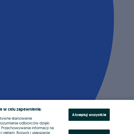
e w celu zapewnienia:
Akceptuj wszystkie
ktywne skanowanie
. Rozumienie odbiorców dzięki
ł. Przechowywanie informacji na
i reklam. Rozwój i ulepszanie