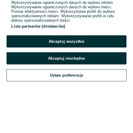
Wykorzystywanie ograniczonych danych do wyboru reklam.
Wykorzystywanie ograniczonych danych do wyboru treści.
Hasło
Pomiar efektywności treści. Wykorzystanie profili do wyboru
spersonalizowanych reklam. Wykorzystywanie profili w celu
doboru spersonalizowanych treści.
Lista partnerów (dostawców)
Nie pamiętasz hasła?
Akceptuj wszystkie
Zaloguj się
Akceptuj niezbędne
Kontynuując za pośrednictwem jednego z dostawców wskazanych powyżej,
Ustaw preferencje
akceptuję
Regulamin serwisu
OLX.pl w jego aktualnym brzmieniu.