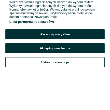
Wykorzystywanie ograniczonych danych do wyboru reklam.
Wykorzystywanie ograniczonych danych do wyboru treści.
Hasło
Pomiar efektywności treści. Wykorzystanie profili do wyboru
spersonalizowanych reklam. Wykorzystywanie profili w celu
doboru spersonalizowanych treści.
Lista partnerów (dostawców)
Nie pamiętasz hasła?
Akceptuj wszystkie
Zaloguj się
Akceptuj niezbędne
Kontynuując za pośrednictwem jednego z dostawców wskazanych powyżej,
Ustaw preferencje
akceptuję
Regulamin serwisu
OLX.pl w jego aktualnym brzmieniu.