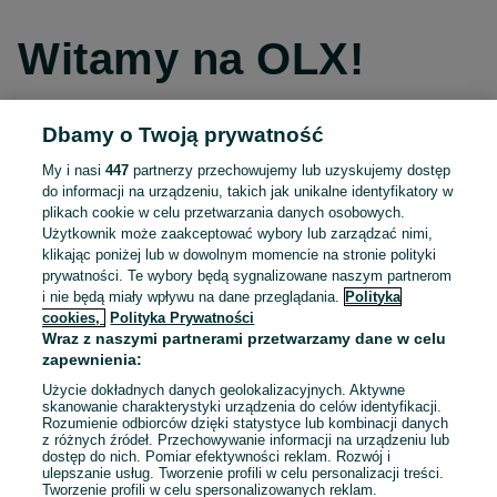
Witamy na OLX!
Dbamy o Twoją prywatność
Kontynuuj przez Facebooka
My i nasi
447
partnerzy przechowujemy lub uzyskujemy dostęp
do informacji na urządzeniu, takich jak unikalne identyfikatory w
Kontynuuj przez konto Apple
plikach cookie w celu przetwarzania danych osobowych.
Użytkownik może zaakceptować wybory lub zarządzać nimi,
klikając poniżej lub w dowolnym momencie na stronie polityki
prywatności. Te wybory będą sygnalizowane naszym partnerom
Kontynuuj przez konto Google
i nie będą miały wpływu na dane przeglądania.
Polityka
cookies,
Polityka Prywatności
Wraz z naszymi partnerami przetwarzamy dane w celu
LUB
zapewnienia:
Zaloguj się
Załóż konto
Użycie dokładnych danych geolokalizacyjnych. Aktywne
skanowanie charakterystyki urządzenia do celów identyfikacji.
Rozumienie odbiorców dzięki statystyce lub kombinacji danych
E-mail
z różnych źródeł. Przechowywanie informacji na urządzeniu lub
dostęp do nich. Pomiar efektywności reklam. Rozwój i
ulepszanie usług. Tworzenie profili w celu personalizacji treści.
Tworzenie profili w celu spersonalizowanych reklam.