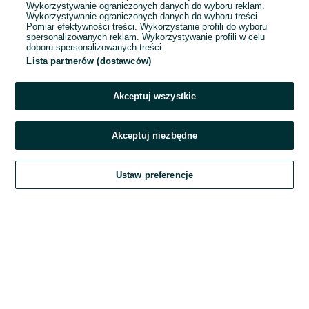
Wykorzystywanie ograniczonych danych do wyboru reklam.
Wykorzystywanie ograniczonych danych do wyboru treści.
Hasło
Pomiar efektywności treści. Wykorzystanie profili do wyboru
spersonalizowanych reklam. Wykorzystywanie profili w celu
doboru spersonalizowanych treści.
Lista partnerów (dostawców)
Nie pamiętasz hasła?
Akceptuj wszystkie
Zaloguj się
Akceptuj niezbędne
Kontynuując za pośrednictwem jednego z dostawców wskazanych powyżej,
Ustaw preferencje
akceptuję
Regulamin serwisu
OLX.pl w jego aktualnym brzmieniu.