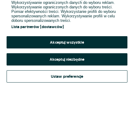
Wykorzystywanie ograniczonych danych do wyboru reklam.
Wykorzystywanie ograniczonych danych do wyboru treści.
Hasło
Pomiar efektywności treści. Wykorzystanie profili do wyboru
spersonalizowanych reklam. Wykorzystywanie profili w celu
doboru spersonalizowanych treści.
Lista partnerów (dostawców)
Nie pamiętasz hasła?
Akceptuj wszystkie
Zaloguj się
Akceptuj niezbędne
Kontynuując za pośrednictwem jednego z dostawców wskazanych powyżej,
Ustaw preferencje
Regulamin serwisu
akceptuję
OLX.pl w jego aktualnym brzmieniu.