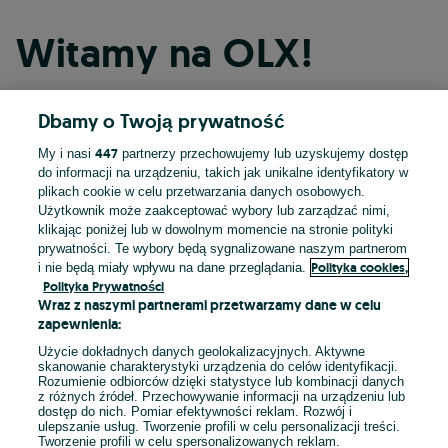
Witamy na OLX!
Dbamy o Twoją prywatność
Kontynuuj przez Facebooka
447
My i nasi
partnerzy przechowujemy lub uzyskujemy dostęp
do informacji na urządzeniu, takich jak unikalne identyfikatory w
Kontynuuj przez konto Apple
plikach cookie w celu przetwarzania danych osobowych.
Użytkownik może zaakceptować wybory lub zarządzać nimi,
klikając poniżej lub w dowolnym momencie na stronie polityki
prywatności. Te wybory będą sygnalizowane naszym partnerom
Kontynuuj przez konto Google
Polityka cookies,
i nie będą miały wpływu na dane przeglądania.
Polityka Prywatności
Wraz z naszymi partnerami przetwarzamy dane w celu
LUB
zapewnienia:
Zaloguj się
Załóż konto
Użycie dokładnych danych geolokalizacyjnych. Aktywne
skanowanie charakterystyki urządzenia do celów identyfikacji.
Rozumienie odbiorców dzięki statystyce lub kombinacji danych
E-mail
z różnych źródeł. Przechowywanie informacji na urządzeniu lub
dostęp do nich. Pomiar efektywności reklam. Rozwój i
ulepszanie usług. Tworzenie profili w celu personalizacji treści.
Tworzenie profili w celu spersonalizowanych reklam.