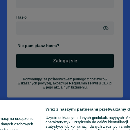
Hasło
Nie pamiętasz hasła?
Zaloguj się
Kontynuując za pośrednictwem jednego z dostawców
wskazanych powyżej, akceptuję
Regulamin serwisu
OLX.pl
w jego aktualnym brzmieniu.
Wraz z naszymi partnerami przetwarzamy d
Użycie dokładnych danych geolokalizacyjnych. A
macji na urządzeniu,
charakterystyki urządzenia do celów identyfikacji
ia danych osobowych.
statystyce lub kombinacji danych z różnych źróde
niżej lub w