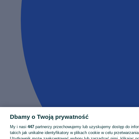
Dbamy o Twoją prywatność
My i nasi
447
partnerzy przechowujemy lub uzyskujemy dostęp do infor
takich jak unikalne identyfikatory w plikach cookie w celu przetwarzan
Użytkownik może zaakceptować wybory lub zarządzać nimi, klikając po