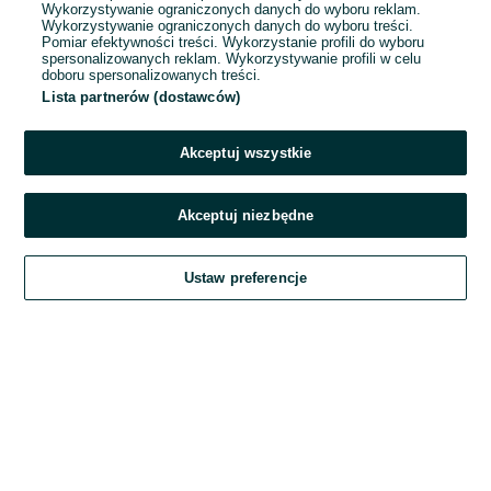
Wykorzystywanie ograniczonych danych do wyboru reklam.
Wykorzystywanie ograniczonych danych do wyboru treści.
Hasło
Pomiar efektywności treści. Wykorzystanie profili do wyboru
spersonalizowanych reklam. Wykorzystywanie profili w celu
doboru spersonalizowanych treści.
Lista partnerów (dostawców)
Nie pamiętasz hasła?
Akceptuj wszystkie
Zaloguj się
Akceptuj niezbędne
Kontynuując za pośrednictwem jednego z dostawców wskazanych powyżej,
Ustaw preferencje
akceptuję
Regulamin serwisu
OLX.pl w jego aktualnym brzmieniu.