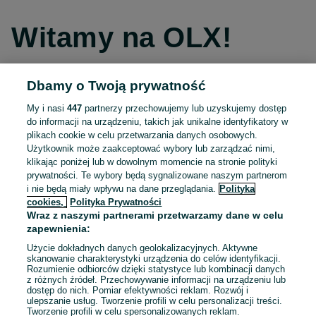
Witamy na OLX!
Dbamy o Twoją prywatność
Kontynuuj przez Facebooka
My i nasi
447
partnerzy przechowujemy lub uzyskujemy dostęp
do informacji na urządzeniu, takich jak unikalne identyfikatory w
Kontynuuj przez konto Apple
plikach cookie w celu przetwarzania danych osobowych.
Użytkownik może zaakceptować wybory lub zarządzać nimi,
klikając poniżej lub w dowolnym momencie na stronie polityki
prywatności. Te wybory będą sygnalizowane naszym partnerom
Kontynuuj przez konto Google
i nie będą miały wpływu na dane przeglądania.
Polityka
cookies,
Polityka Prywatności
Wraz z naszymi partnerami przetwarzamy dane w celu
LUB
zapewnienia:
Zaloguj się
Załóż konto
Użycie dokładnych danych geolokalizacyjnych. Aktywne
skanowanie charakterystyki urządzenia do celów identyfikacji.
Rozumienie odbiorców dzięki statystyce lub kombinacji danych
E-mail
z różnych źródeł. Przechowywanie informacji na urządzeniu lub
dostęp do nich. Pomiar efektywności reklam. Rozwój i
ulepszanie usług. Tworzenie profili w celu personalizacji treści.
Tworzenie profili w celu spersonalizowanych reklam.