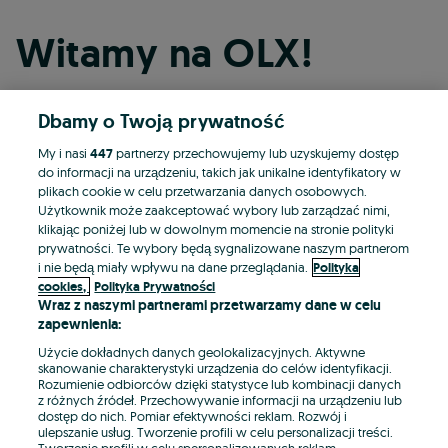
Witamy na OLX!
Dbamy o Twoją prywatność
Kontynuuj przez Facebooka
My i nasi
447
partnerzy przechowujemy lub uzyskujemy dostęp
do informacji na urządzeniu, takich jak unikalne identyfikatory w
Kontynuuj przez konto Apple
plikach cookie w celu przetwarzania danych osobowych.
Użytkownik może zaakceptować wybory lub zarządzać nimi,
klikając poniżej lub w dowolnym momencie na stronie polityki
prywatności. Te wybory będą sygnalizowane naszym partnerom
Kontynuuj przez konto Google
i nie będą miały wpływu na dane przeglądania.
Polityka
cookies,
Polityka Prywatności
Wraz z naszymi partnerami przetwarzamy dane w celu
LUB
zapewnienia:
Zaloguj się
Załóż konto
Użycie dokładnych danych geolokalizacyjnych. Aktywne
skanowanie charakterystyki urządzenia do celów identyfikacji.
Rozumienie odbiorców dzięki statystyce lub kombinacji danych
E-mail
z różnych źródeł. Przechowywanie informacji na urządzeniu lub
dostęp do nich. Pomiar efektywności reklam. Rozwój i
ulepszanie usług. Tworzenie profili w celu personalizacji treści.
Tworzenie profili w celu spersonalizowanych reklam.