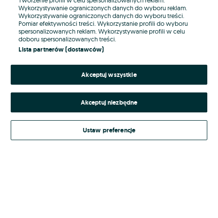
Wykorzystywanie ograniczonych danych do wyboru reklam.
Wykorzystywanie ograniczonych danych do wyboru treści.
Hasło
Pomiar efektywności treści. Wykorzystanie profili do wyboru
spersonalizowanych reklam. Wykorzystywanie profili w celu
doboru spersonalizowanych treści.
Lista partnerów (dostawców)
Nie pamiętasz hasła?
Akceptuj wszystkie
Zaloguj się
Akceptuj niezbędne
Kontynuując za pośrednictwem jednego z dostawców wskazanych powyżej,
akceptuję
Regulamin serwisu
OLX.pl w jego aktualnym brzmieniu.
Ustaw preferencje