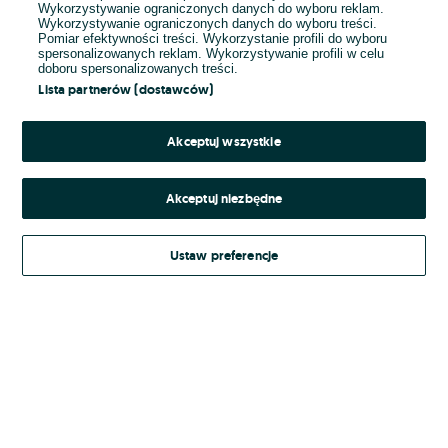
Wykorzystywanie ograniczonych danych do wyboru reklam.
Wykorzystywanie ograniczonych danych do wyboru treści.
Hasło
Pomiar efektywności treści. Wykorzystanie profili do wyboru
spersonalizowanych reklam. Wykorzystywanie profili w celu
doboru spersonalizowanych treści.
Lista partnerów (dostawców)
Nie pamiętasz hasła?
Akceptuj wszystkie
Zaloguj się
Akceptuj niezbędne
Kontynuując za pośrednictwem jednego z dostawców wskazanych powyżej,
Ustaw preferencje
Regulamin serwisu
akceptuję
OLX.pl w jego aktualnym brzmieniu.