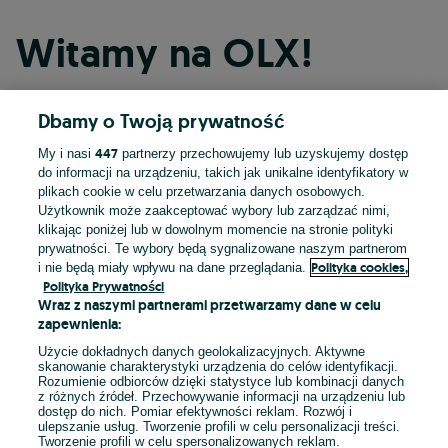
Witamy na OLX!
Dbamy o Twoją prywatność
Kontynuuj przez Facebooka
447
My i nasi
partnerzy przechowujemy lub uzyskujemy dostęp
do informacji na urządzeniu, takich jak unikalne identyfikatory w
Kontynuuj przez konto Apple
plikach cookie w celu przetwarzania danych osobowych.
Użytkownik może zaakceptować wybory lub zarządzać nimi,
klikając poniżej lub w dowolnym momencie na stronie polityki
prywatności. Te wybory będą sygnalizowane naszym partnerom
Kontynuuj przez konto Google
Polityka cookies,
i nie będą miały wpływu na dane przeglądania.
Polityka Prywatności
Wraz z naszymi partnerami przetwarzamy dane w celu
LUB
zapewnienia:
Zaloguj się
Załóż konto
Użycie dokładnych danych geolokalizacyjnych. Aktywne
skanowanie charakterystyki urządzenia do celów identyfikacji.
Rozumienie odbiorców dzięki statystyce lub kombinacji danych
E-mail
z różnych źródeł. Przechowywanie informacji na urządzeniu lub
dostęp do nich. Pomiar efektywności reklam. Rozwój i
ulepszanie usług. Tworzenie profili w celu personalizacji treści.
Tworzenie profili w celu spersonalizowanych reklam.