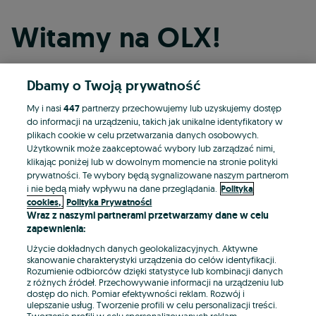
Witamy na OLX!
Dbamy o Twoją prywatność
Kontynuuj przez Facebooka
My i nasi
447
partnerzy przechowujemy lub uzyskujemy dostęp
do informacji na urządzeniu, takich jak unikalne identyfikatory w
Kontynuuj przez konto Apple
plikach cookie w celu przetwarzania danych osobowych.
Użytkownik może zaakceptować wybory lub zarządzać nimi,
klikając poniżej lub w dowolnym momencie na stronie polityki
prywatności. Te wybory będą sygnalizowane naszym partnerom
Kontynuuj przez konto Google
i nie będą miały wpływu na dane przeglądania.
Polityka
cookies,
Polityka Prywatności
Wraz z naszymi partnerami przetwarzamy dane w celu
LUB
zapewnienia:
Zaloguj się
Załóż konto
Użycie dokładnych danych geolokalizacyjnych. Aktywne
skanowanie charakterystyki urządzenia do celów identyfikacji.
Rozumienie odbiorców dzięki statystyce lub kombinacji danych
E-mail
z różnych źródeł. Przechowywanie informacji na urządzeniu lub
dostęp do nich. Pomiar efektywności reklam. Rozwój i
ulepszanie usług. Tworzenie profili w celu personalizacji treści.
Tworzenie profili w celu spersonalizowanych reklam.