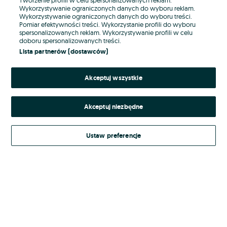
Wykorzystywanie ograniczonych danych do wyboru reklam.
Wykorzystywanie ograniczonych danych do wyboru treści.
Hasło
Pomiar efektywności treści. Wykorzystanie profili do wyboru
spersonalizowanych reklam. Wykorzystywanie profili w celu
doboru spersonalizowanych treści.
Lista partnerów (dostawców)
Nie pamiętasz hasła?
Akceptuj wszystkie
Zaloguj się
Akceptuj niezbędne
Kontynuując za pośrednictwem jednego z dostawców wskazanych powyżej,
akceptuję
Regulamin serwisu
OLX.pl w jego aktualnym brzmieniu.
Ustaw preferencje