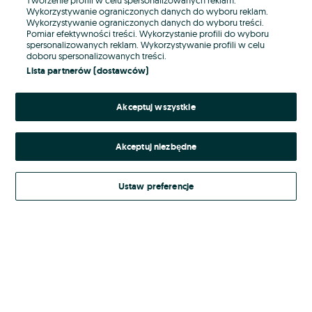
Wykorzystywanie ograniczonych danych do wyboru reklam.
Wykorzystywanie ograniczonych danych do wyboru treści.
Hasło
Pomiar efektywności treści. Wykorzystanie profili do wyboru
spersonalizowanych reklam. Wykorzystywanie profili w celu
doboru spersonalizowanych treści.
Lista partnerów (dostawców)
Nie pamiętasz hasła?
Akceptuj wszystkie
Zaloguj się
Akceptuj niezbędne
Kontynuując za pośrednictwem jednego z dostawców wskazanych powyżej,
akceptuję
Regulamin serwisu
OLX.pl w jego aktualnym brzmieniu.
Ustaw preferencje