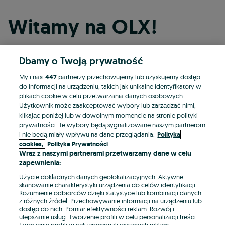
Witamy na OLX!
Dbamy o Twoją prywatność
Kontynuuj przez Facebooka
My i nasi
447
partnerzy przechowujemy lub uzyskujemy dostęp
do informacji na urządzeniu, takich jak unikalne identyfikatory w
Kontynuuj przez konto Apple
plikach cookie w celu przetwarzania danych osobowych.
Użytkownik może zaakceptować wybory lub zarządzać nimi,
klikając poniżej lub w dowolnym momencie na stronie polityki
prywatności. Te wybory będą sygnalizowane naszym partnerom
Kontynuuj przez konto Google
i nie będą miały wpływu na dane przeglądania.
Polityka
cookies,
Polityka Prywatności
Wraz z naszymi partnerami przetwarzamy dane w celu
LUB
zapewnienia:
Zaloguj się
Załóż konto
Użycie dokładnych danych geolokalizacyjnych. Aktywne
skanowanie charakterystyki urządzenia do celów identyfikacji.
Rozumienie odbiorców dzięki statystyce lub kombinacji danych
E-mail
z różnych źródeł. Przechowywanie informacji na urządzeniu lub
dostęp do nich. Pomiar efektywności reklam. Rozwój i
ulepszanie usług. Tworzenie profili w celu personalizacji treści.
Tworzenie profili w celu spersonalizowanych reklam.