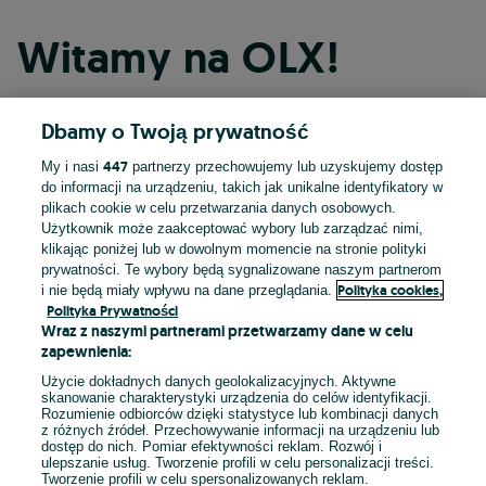
Witamy na OLX!
Dbamy o Twoją prywatność
Kontynuuj przez Facebooka
447
My i nasi
partnerzy przechowujemy lub uzyskujemy dostęp
do informacji na urządzeniu, takich jak unikalne identyfikatory w
Kontynuuj przez konto Apple
plikach cookie w celu przetwarzania danych osobowych.
Użytkownik może zaakceptować wybory lub zarządzać nimi,
klikając poniżej lub w dowolnym momencie na stronie polityki
prywatności. Te wybory będą sygnalizowane naszym partnerom
Kontynuuj przez konto Google
Polityka cookies,
i nie będą miały wpływu na dane przeglądania.
Polityka Prywatności
Wraz z naszymi partnerami przetwarzamy dane w celu
LUB
zapewnienia:
Zaloguj się
Załóż konto
Użycie dokładnych danych geolokalizacyjnych. Aktywne
skanowanie charakterystyki urządzenia do celów identyfikacji.
Rozumienie odbiorców dzięki statystyce lub kombinacji danych
E-mail
z różnych źródeł. Przechowywanie informacji na urządzeniu lub
dostęp do nich. Pomiar efektywności reklam. Rozwój i
ulepszanie usług. Tworzenie profili w celu personalizacji treści.
Tworzenie profili w celu spersonalizowanych reklam.