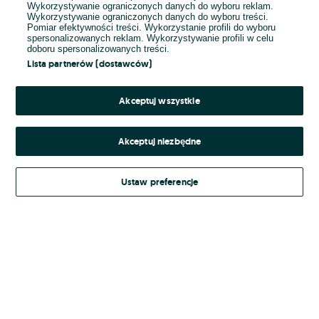
Wykorzystywanie ograniczonych danych do wyboru reklam.
Wykorzystywanie ograniczonych danych do wyboru treści.
Hasło
Pomiar efektywności treści. Wykorzystanie profili do wyboru
spersonalizowanych reklam. Wykorzystywanie profili w celu
doboru spersonalizowanych treści.
Lista partnerów (dostawców)
Nie pamiętasz hasła?
Akceptuj wszystkie
Zaloguj się
Akceptuj niezbędne
Kontynuując za pośrednictwem jednego z dostawców wskazanych powyżej,
Ustaw preferencje
Regulamin serwisu
akceptuję
OLX.pl w jego aktualnym brzmieniu.