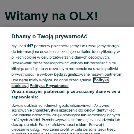
Witamy na OLX!
Dbamy o Twoją prywatność
Kontynuuj przez Facebooka
My i nasi
partnerzy przechowujemy lub uzyskujemy dostęp
447
do informacji na urządzeniu, takich jak unikalne identyfikatory w
Kontynuuj przez konto Apple
plikach cookie w celu przetwarzania danych osobowych.
Użytkownik może zaakceptować wybory lub zarządzać nimi,
klikając poniżej lub w dowolnym momencie na stronie polityki
prywatności. Te wybory będą sygnalizowane naszym partnerom
Kontynuuj przez konto Google
i nie będą miały wpływu na dane przeglądania.
Polityka
cookies,
Polityka Prywatności
Wraz z naszymi partnerami przetwarzamy dane w celu
LUB
zapewnienia:
Zaloguj się
Załóż konto
Użycie dokładnych danych geolokalizacyjnych. Aktywne
skanowanie charakterystyki urządzenia do celów identyfikacji.
Rozumienie odbiorców dzięki statystyce lub kombinacji danych
E-mail
z różnych źródeł. Przechowywanie informacji na urządzeniu lub
dostęp do nich. Pomiar efektywności reklam. Rozwój i
ulepszanie usług. Tworzenie profili w celu personalizacji treści.
Tworzenie profili w celu spersonalizowanych reklam.