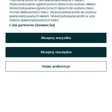
Wykorzystywanie ograniczonych danych do wyboru reklam.
Wykorzystywanie ograniczonych danych do wyboru treści.
Hasło
Pomiar efektywności treści. Wykorzystanie profili do wyboru
spersonalizowanych reklam. Wykorzystywanie profili w celu
doboru spersonalizowanych treści.
Lista partnerów (dostawców)
Nie pamiętasz hasła?
Akceptuj wszystkie
Zaloguj się
Akceptuj niezbędne
Kontynuując za pośrednictwem jednego z dostawców wskazanych powyżej,
akceptuję
OLX.pl w jego aktualnym brzmieniu.
Ustaw preferencje
Regulamin serwisu