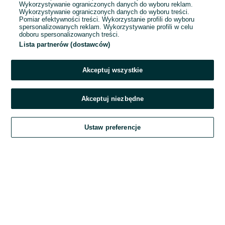
Wykorzystywanie ograniczonych danych do wyboru reklam.
Wykorzystywanie ograniczonych danych do wyboru treści.
Hasło
Pomiar efektywności treści. Wykorzystanie profili do wyboru
spersonalizowanych reklam. Wykorzystywanie profili w celu
doboru spersonalizowanych treści.
Lista partnerów (dostawców)
Nie pamiętasz hasła?
Akceptuj wszystkie
Zaloguj się
Akceptuj niezbędne
Kontynuując za pośrednictwem jednego z dostawców wskazanych powyżej,
Ustaw preferencje
akceptuję
Regulamin serwisu
OLX.pl w jego aktualnym brzmieniu.