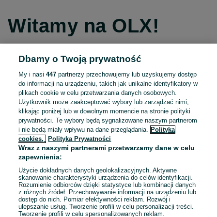
Witamy na OLX!
Dbamy o Twoją prywatność
Kontynuuj przez Facebooka
My i nasi
447
partnerzy przechowujemy lub uzyskujemy dostęp
do informacji na urządzeniu, takich jak unikalne identyfikatory w
Kontynuuj przez konto Apple
plikach cookie w celu przetwarzania danych osobowych.
Użytkownik może zaakceptować wybory lub zarządzać nimi,
klikając poniżej lub w dowolnym momencie na stronie polityki
prywatności. Te wybory będą sygnalizowane naszym partnerom
Kontynuuj przez konto Google
i nie będą miały wpływu na dane przeglądania.
Polityka
cookies,
Polityka Prywatności
Wraz z naszymi partnerami przetwarzamy dane w celu
LUB
zapewnienia:
Zaloguj się
Załóż konto
Użycie dokładnych danych geolokalizacyjnych. Aktywne
skanowanie charakterystyki urządzenia do celów identyfikacji.
Rozumienie odbiorców dzięki statystyce lub kombinacji danych
E-mail
z różnych źródeł. Przechowywanie informacji na urządzeniu lub
dostęp do nich. Pomiar efektywności reklam. Rozwój i
ulepszanie usług. Tworzenie profili w celu personalizacji treści.
Tworzenie profili w celu spersonalizowanych reklam.