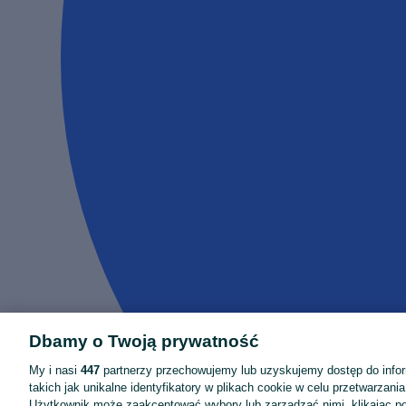
Dbamy o Twoją prywatność
My i nasi
447
partnerzy przechowujemy lub uzyskujemy dostęp do infor
takich jak unikalne identyfikatory w plikach cookie w celu przetwarzan
Użytkownik może zaakceptować wybory lub zarządzać nimi, klikając po