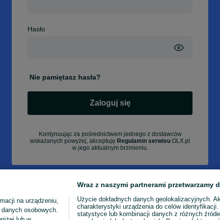
Hasło
Nie pamiętasz hasła?
Zaloguj się
Kontynuując za pośrednictwem jednego z dostawców
wskazanych powyżej, akceptuję
Regulamin serwisu
OLX.pl
w jego aktualnym brzmieniu.
Wraz z naszymi partnerami przetwarzamy d
Użycie dokładnych danych geolokalizacyjnych. A
macji na urządzeniu,
charakterystyki urządzenia do celów identyfikacji
ia danych osobowych.
statystyce lub kombinacji danych z różnych źróde
niżej lub w