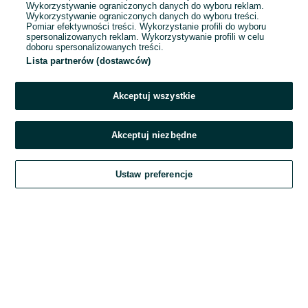
Wykorzystywanie ograniczonych danych do wyboru reklam.
Wykorzystywanie ograniczonych danych do wyboru treści.
Hasło
Pomiar efektywności treści. Wykorzystanie profili do wyboru
spersonalizowanych reklam. Wykorzystywanie profili w celu
doboru spersonalizowanych treści.
Lista partnerów (dostawców)
Nie pamiętasz hasła?
Akceptuj wszystkie
Zaloguj się
Akceptuj niezbędne
Kontynuując za pośrednictwem jednego z dostawców wskazanych powyżej,
Ustaw preferencje
akceptuję
Regulamin serwisu
OLX.pl w jego aktualnym brzmieniu.