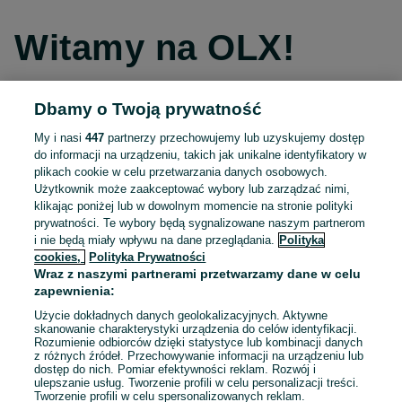
Witamy na OLX!
Dbamy o Twoją prywatność
Kontynuuj przez Facebooka
My i nasi
447
partnerzy przechowujemy lub uzyskujemy dostęp
do informacji na urządzeniu, takich jak unikalne identyfikatory w
Kontynuuj przez konto Apple
plikach cookie w celu przetwarzania danych osobowych.
Użytkownik może zaakceptować wybory lub zarządzać nimi,
klikając poniżej lub w dowolnym momencie na stronie polityki
prywatności. Te wybory będą sygnalizowane naszym partnerom
Kontynuuj przez konto Google
i nie będą miały wpływu na dane przeglądania.
Polityka
cookies,
Polityka Prywatności
Wraz z naszymi partnerami przetwarzamy dane w celu
LUB
zapewnienia:
Zaloguj się
Załóż konto
Użycie dokładnych danych geolokalizacyjnych. Aktywne
skanowanie charakterystyki urządzenia do celów identyfikacji.
Rozumienie odbiorców dzięki statystyce lub kombinacji danych
E-mail
z różnych źródeł. Przechowywanie informacji na urządzeniu lub
dostęp do nich. Pomiar efektywności reklam. Rozwój i
ulepszanie usług. Tworzenie profili w celu personalizacji treści.
Tworzenie profili w celu spersonalizowanych reklam.