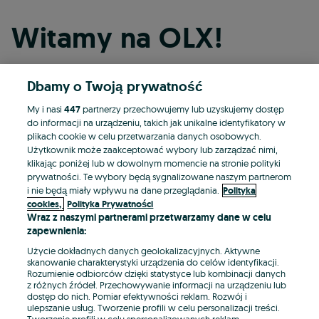
Witamy na OLX!
Dbamy o Twoją prywatność
Kontynuuj przez Facebooka
My i nasi
447
partnerzy przechowujemy lub uzyskujemy dostęp
do informacji na urządzeniu, takich jak unikalne identyfikatory w
Kontynuuj przez konto Apple
plikach cookie w celu przetwarzania danych osobowych.
Użytkownik może zaakceptować wybory lub zarządzać nimi,
klikając poniżej lub w dowolnym momencie na stronie polityki
prywatności. Te wybory będą sygnalizowane naszym partnerom
Kontynuuj przez konto Google
i nie będą miały wpływu na dane przeglądania.
Polityka
cookies,
Polityka Prywatności
Wraz z naszymi partnerami przetwarzamy dane w celu
LUB
zapewnienia:
Zaloguj się
Załóż konto
Użycie dokładnych danych geolokalizacyjnych. Aktywne
skanowanie charakterystyki urządzenia do celów identyfikacji.
Rozumienie odbiorców dzięki statystyce lub kombinacji danych
E-mail
z różnych źródeł. Przechowywanie informacji na urządzeniu lub
dostęp do nich. Pomiar efektywności reklam. Rozwój i
ulepszanie usług. Tworzenie profili w celu personalizacji treści.
Tworzenie profili w celu spersonalizowanych reklam.