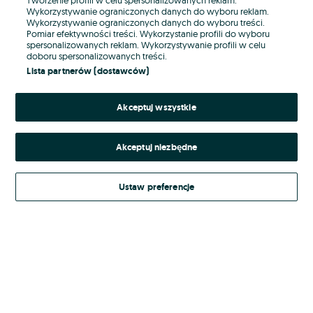
Wykorzystywanie ograniczonych danych do wyboru reklam.
Wykorzystywanie ograniczonych danych do wyboru treści.
Hasło
Pomiar efektywności treści. Wykorzystanie profili do wyboru
spersonalizowanych reklam. Wykorzystywanie profili w celu
doboru spersonalizowanych treści.
Lista partnerów (dostawców)
Nie pamiętasz hasła?
Akceptuj wszystkie
Zaloguj się
Akceptuj niezbędne
Kontynuując za pośrednictwem jednego z dostawców wskazanych powyżej,
akceptuję
Regulamin serwisu
OLX.pl w jego aktualnym brzmieniu.
Ustaw preferencje