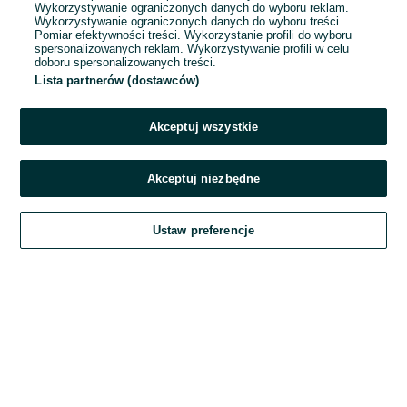
Wykorzystywanie ograniczonych danych do wyboru reklam.
Wykorzystywanie ograniczonych danych do wyboru treści.
Hasło
Pomiar efektywności treści. Wykorzystanie profili do wyboru
spersonalizowanych reklam. Wykorzystywanie profili w celu
doboru spersonalizowanych treści.
Lista partnerów (dostawców)
Nie pamiętasz hasła?
Akceptuj wszystkie
Zaloguj się
Akceptuj niezbędne
Kontynuując za pośrednictwem jednego z dostawców wskazanych powyżej,
Ustaw preferencje
akceptuję
Regulamin serwisu
OLX.pl w jego aktualnym brzmieniu.