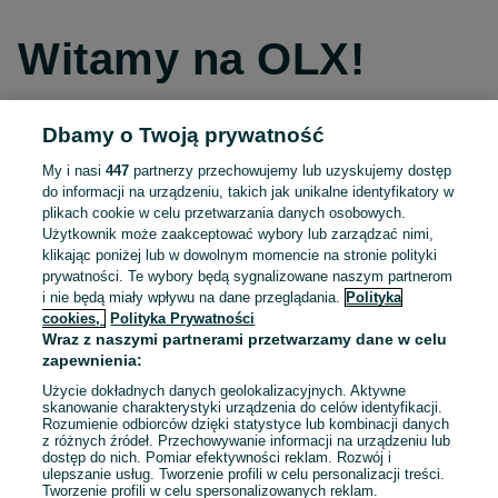
Witamy na OLX!
Dbamy o Twoją prywatność
Kontynuuj przez Facebooka
My i nasi
447
partnerzy przechowujemy lub uzyskujemy dostęp
do informacji na urządzeniu, takich jak unikalne identyfikatory w
Kontynuuj przez konto Apple
plikach cookie w celu przetwarzania danych osobowych.
Użytkownik może zaakceptować wybory lub zarządzać nimi,
klikając poniżej lub w dowolnym momencie na stronie polityki
prywatności. Te wybory będą sygnalizowane naszym partnerom
Kontynuuj przez konto Google
i nie będą miały wpływu na dane przeglądania.
Polityka
cookies,
Polityka Prywatności
Wraz z naszymi partnerami przetwarzamy dane w celu
LUB
zapewnienia:
Zaloguj się
Załóż konto
Użycie dokładnych danych geolokalizacyjnych. Aktywne
skanowanie charakterystyki urządzenia do celów identyfikacji.
Rozumienie odbiorców dzięki statystyce lub kombinacji danych
E-mail
z różnych źródeł. Przechowywanie informacji na urządzeniu lub
dostęp do nich. Pomiar efektywności reklam. Rozwój i
ulepszanie usług. Tworzenie profili w celu personalizacji treści.
Tworzenie profili w celu spersonalizowanych reklam.