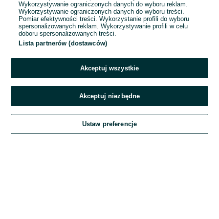
Wykorzystywanie ograniczonych danych do wyboru reklam.
Wykorzystywanie ograniczonych danych do wyboru treści.
Hasło
Pomiar efektywności treści. Wykorzystanie profili do wyboru
spersonalizowanych reklam. Wykorzystywanie profili w celu
doboru spersonalizowanych treści.
Lista partnerów (dostawców)
Nie pamiętasz hasła?
Akceptuj wszystkie
Zaloguj się
Akceptuj niezbędne
Kontynuując za pośrednictwem jednego z dostawców wskazanych powyżej,
Ustaw preferencje
akceptuję
Regulamin serwisu
OLX.pl w jego aktualnym brzmieniu.