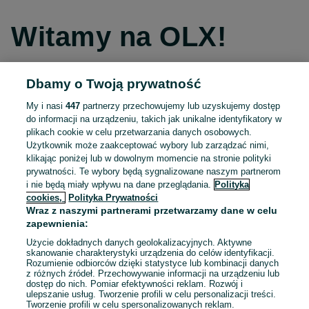
Witamy na OLX!
Dbamy o Twoją prywatność
Kontynuuj przez Facebooka
My i nasi
447
partnerzy przechowujemy lub uzyskujemy dostęp
do informacji na urządzeniu, takich jak unikalne identyfikatory w
Kontynuuj przez konto Apple
plikach cookie w celu przetwarzania danych osobowych.
Użytkownik może zaakceptować wybory lub zarządzać nimi,
klikając poniżej lub w dowolnym momencie na stronie polityki
prywatności. Te wybory będą sygnalizowane naszym partnerom
Kontynuuj przez konto Google
i nie będą miały wpływu na dane przeglądania.
Polityka
cookies,
Polityka Prywatności
Wraz z naszymi partnerami przetwarzamy dane w celu
LUB
zapewnienia:
Zaloguj się
Załóż konto
Użycie dokładnych danych geolokalizacyjnych. Aktywne
skanowanie charakterystyki urządzenia do celów identyfikacji.
Rozumienie odbiorców dzięki statystyce lub kombinacji danych
E-mail
z różnych źródeł. Przechowywanie informacji na urządzeniu lub
dostęp do nich. Pomiar efektywności reklam. Rozwój i
ulepszanie usług. Tworzenie profili w celu personalizacji treści.
Tworzenie profili w celu spersonalizowanych reklam.