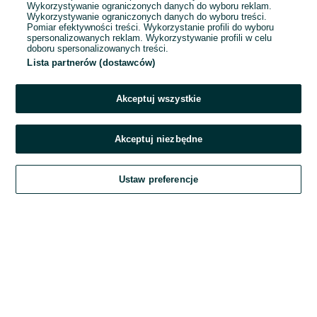
Wykorzystywanie ograniczonych danych do wyboru reklam.
Wykorzystywanie ograniczonych danych do wyboru treści.
Hasło
Pomiar efektywności treści. Wykorzystanie profili do wyboru
spersonalizowanych reklam. Wykorzystywanie profili w celu
doboru spersonalizowanych treści.
Lista partnerów (dostawców)
Nie pamiętasz hasła?
Akceptuj wszystkie
Zaloguj się
Akceptuj niezbędne
Kontynuując za pośrednictwem jednego z dostawców wskazanych powyżej,
Ustaw preferencje
akceptuję
Regulamin serwisu
OLX.pl w jego aktualnym brzmieniu.