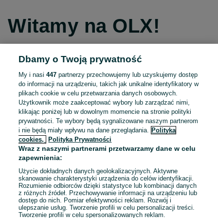
Witamy na OLX!
Dbamy o Twoją prywatność
Kontynuuj przez Facebooka
My i nasi
447
partnerzy przechowujemy lub uzyskujemy dostęp
do informacji na urządzeniu, takich jak unikalne identyfikatory w
Kontynuuj przez konto Apple
plikach cookie w celu przetwarzania danych osobowych.
Użytkownik może zaakceptować wybory lub zarządzać nimi,
klikając poniżej lub w dowolnym momencie na stronie polityki
prywatności. Te wybory będą sygnalizowane naszym partnerom
Kontynuuj przez konto Google
i nie będą miały wpływu na dane przeglądania.
Polityka
cookies,
Polityka Prywatności
Wraz z naszymi partnerami przetwarzamy dane w celu
LUB
zapewnienia:
Zaloguj się
Załóż konto
Użycie dokładnych danych geolokalizacyjnych. Aktywne
skanowanie charakterystyki urządzenia do celów identyfikacji.
Rozumienie odbiorców dzięki statystyce lub kombinacji danych
E-mail
z różnych źródeł. Przechowywanie informacji na urządzeniu lub
dostęp do nich. Pomiar efektywności reklam. Rozwój i
ulepszanie usług. Tworzenie profili w celu personalizacji treści.
Tworzenie profili w celu spersonalizowanych reklam.