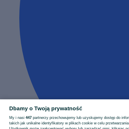
Dbamy o Twoją prywatność
My i nasi
447
partnerzy przechowujemy lub uzyskujemy dostęp do infor
takich jak unikalne identyfikatory w plikach cookie w celu przetwarzan
Użytkownik może zaakceptować wybory lub zarządzać nimi, klikając po