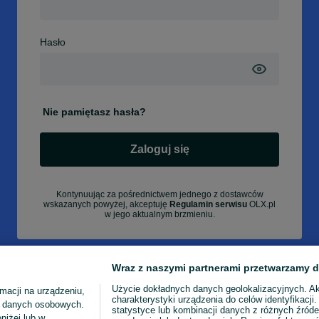
Hasło
Nie pamiętasz hasła?
Zaloguj się
Kontynuując za pośrednictwem jednego z dostawców
wskazanych powyżej, akceptuję
Regulamin serwisu
OLX.pl
w jego aktualnym brzmieniu.
Wraz z naszymi partnerami przetwarzamy d
Użycie dokładnych danych geolokalizacyjnych. A
macji na urządzeniu,
charakterystyki urządzenia do celów identyfikacji
ia danych osobowych.
statystyce lub kombinacji danych z różnych źróde
niżej lub w