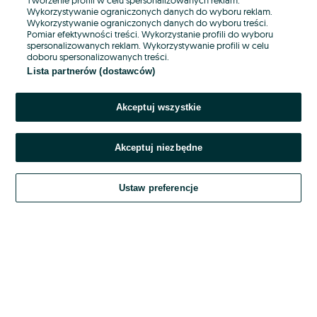
Wykorzystywanie ograniczonych danych do wyboru reklam.
Wykorzystywanie ograniczonych danych do wyboru treści.
Hasło
Pomiar efektywności treści. Wykorzystanie profili do wyboru
spersonalizowanych reklam. Wykorzystywanie profili w celu
doboru spersonalizowanych treści.
Lista partnerów (dostawców)
Nie pamiętasz hasła?
Akceptuj wszystkie
Zaloguj się
Akceptuj niezbędne
Kontynuując za pośrednictwem jednego z dostawców wskazanych powyżej,
akceptuję
OLX.pl w jego aktualnym brzmieniu.
Ustaw preferencje
Regulamin serwisu