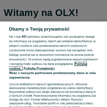
Witamy na OLX!
Dbamy o Twoją prywatność
Kontynuuj przez Facebooka
My i nasi
partnerzy przechowujemy lub uzyskujemy dostęp
447
do informacji na urządzeniu, takich jak unikalne identyfikatory w
Kontynuuj przez konto Apple
plikach cookie w celu przetwarzania danych osobowych.
Użytkownik może zaakceptować wybory lub zarządzać nimi,
klikając poniżej lub w dowolnym momencie na stronie polityki
prywatności. Te wybory będą sygnalizowane naszym partnerom
Kontynuuj przez konto Google
i nie będą miały wpływu na dane przeglądania.
Polityka
cookies,
Polityka Prywatności
Wraz z naszymi partnerami przetwarzamy dane w celu
LUB
zapewnienia:
Zaloguj się
Załóż konto
Użycie dokładnych danych geolokalizacyjnych. Aktywne
skanowanie charakterystyki urządzenia do celów identyfikacji.
Rozumienie odbiorców dzięki statystyce lub kombinacji danych
E-mail
z różnych źródeł. Przechowywanie informacji na urządzeniu lub
dostęp do nich. Pomiar efektywności reklam. Rozwój i
ulepszanie usług. Tworzenie profili w celu personalizacji treści.
Tworzenie profili w celu spersonalizowanych reklam.