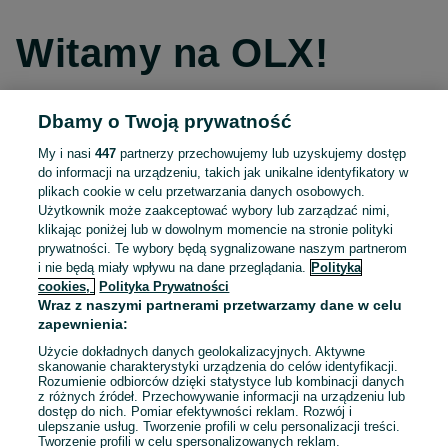
Witamy na OLX!
Dbamy o Twoją prywatność
Kontynuuj przez Facebooka
My i nasi
447
partnerzy przechowujemy lub uzyskujemy dostęp
do informacji na urządzeniu, takich jak unikalne identyfikatory w
Kontynuuj przez konto Apple
plikach cookie w celu przetwarzania danych osobowych.
Użytkownik może zaakceptować wybory lub zarządzać nimi,
klikając poniżej lub w dowolnym momencie na stronie polityki
prywatności. Te wybory będą sygnalizowane naszym partnerom
Kontynuuj przez konto Google
i nie będą miały wpływu na dane przeglądania.
Polityka
cookies,
Polityka Prywatności
Wraz z naszymi partnerami przetwarzamy dane w celu
LUB
zapewnienia:
Zaloguj się
Załóż konto
Użycie dokładnych danych geolokalizacyjnych. Aktywne
skanowanie charakterystyki urządzenia do celów identyfikacji.
Rozumienie odbiorców dzięki statystyce lub kombinacji danych
E-mail
z różnych źródeł. Przechowywanie informacji na urządzeniu lub
dostęp do nich. Pomiar efektywności reklam. Rozwój i
ulepszanie usług. Tworzenie profili w celu personalizacji treści.
Tworzenie profili w celu spersonalizowanych reklam.