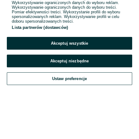
Wykorzystywanie ograniczonych danych do wyboru reklam.
Wykorzystywanie ograniczonych danych do wyboru treści.
Hasło
Pomiar efektywności treści. Wykorzystanie profili do wyboru
spersonalizowanych reklam. Wykorzystywanie profili w celu
doboru spersonalizowanych treści.
Lista partnerów (dostawców)
Nie pamiętasz hasła?
Akceptuj wszystkie
Zaloguj się
Akceptuj niezbędne
Kontynuując za pośrednictwem jednego z dostawców wskazanych powyżej,
Ustaw preferencje
akceptuję
Regulamin serwisu
OLX.pl w jego aktualnym brzmieniu.