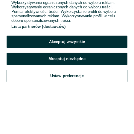
Wykorzystywanie ograniczonych danych do wyboru reklam.
Wykorzystywanie ograniczonych danych do wyboru treści.
Hasło
Pomiar efektywności treści. Wykorzystanie profili do wyboru
spersonalizowanych reklam. Wykorzystywanie profili w celu
doboru spersonalizowanych treści.
Lista partnerów (dostawców)
Nie pamiętasz hasła?
Akceptuj wszystkie
Zaloguj się
Akceptuj niezbędne
Kontynuując za pośrednictwem jednego z dostawców wskazanych powyżej,
Ustaw preferencje
akceptuję
Regulamin serwisu
OLX.pl w jego aktualnym brzmieniu.