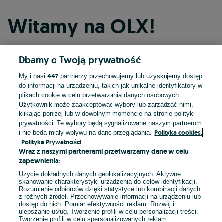
Witamy na OLX!
Dbamy o Twoją prywatność
Kontynuuj przez Facebooka
447
My i nasi
partnerzy przechowujemy lub uzyskujemy dostęp
do informacji na urządzeniu, takich jak unikalne identyfikatory w
Kontynuuj przez konto Apple
plikach cookie w celu przetwarzania danych osobowych.
Użytkownik może zaakceptować wybory lub zarządzać nimi,
klikając poniżej lub w dowolnym momencie na stronie polityki
prywatności. Te wybory będą sygnalizowane naszym partnerom
Kontynuuj przez konto Google
Polityka cookies,
i nie będą miały wpływu na dane przeglądania.
Polityka Prywatności
Wraz z naszymi partnerami przetwarzamy dane w celu
LUB
zapewnienia:
Zaloguj się
Załóż konto
Użycie dokładnych danych geolokalizacyjnych. Aktywne
skanowanie charakterystyki urządzenia do celów identyfikacji.
Rozumienie odbiorców dzięki statystyce lub kombinacji danych
E-mail
z różnych źródeł. Przechowywanie informacji na urządzeniu lub
dostęp do nich. Pomiar efektywności reklam. Rozwój i
ulepszanie usług. Tworzenie profili w celu personalizacji treści.
Tworzenie profili w celu spersonalizowanych reklam.