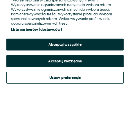
Wykorzystywanie ograniczonych danych do wyboru reklam.
Wykorzystywanie ograniczonych danych do wyboru treści.
Hasło
Pomiar efektywności treści. Wykorzystanie profili do wyboru
spersonalizowanych reklam. Wykorzystywanie profili w celu
doboru spersonalizowanych treści.
Lista partnerów (dostawców)
Nie pamiętasz hasła?
Akceptuj wszystkie
Zaloguj się
Akceptuj niezbędne
Kontynuując za pośrednictwem jednego z dostawców wskazanych powyżej,
akceptuję
Regulamin serwisu
OLX.pl w jego aktualnym brzmieniu.
Ustaw preferencje