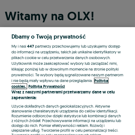
Witamy na OLX!
Dbamy o Twoją prywatność
Kontynuuj przez Facebooka
My i nasi
447
partnerzy przechowujemy lub uzyskujemy dostęp
do informacji na urządzeniu, takich jak unikalne identyfikatory w
Kontynuuj przez konto Apple
plikach cookie w celu przetwarzania danych osobowych.
Użytkownik może zaakceptować wybory lub zarządzać nimi,
klikając poniżej lub w dowolnym momencie na stronie polityki
prywatności. Te wybory będą sygnalizowane naszym partnerom
Kontynuuj przez konto Google
i nie będą miały wpływu na dane przeglądania.
Polityka
cookies,
Polityka Prywatności
Wraz z naszymi partnerami przetwarzamy dane w celu
LUB
zapewnienia:
Zaloguj się
Załóż konto
Użycie dokładnych danych geolokalizacyjnych. Aktywne
skanowanie charakterystyki urządzenia do celów identyfikacji.
Rozumienie odbiorców dzięki statystyce lub kombinacji danych
E-mail
z różnych źródeł. Przechowywanie informacji na urządzeniu lub
dostęp do nich. Pomiar efektywności reklam. Rozwój i
ulepszanie usług. Tworzenie profili w celu personalizacji treści.
Tworzenie profili w celu spersonalizowanych reklam.