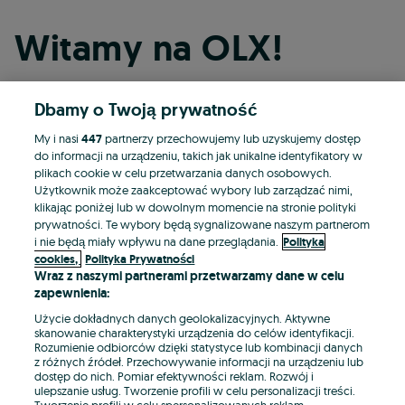
Witamy na OLX!
Dbamy o Twoją prywatność
Kontynuuj przez Facebooka
My i nasi
447
partnerzy przechowujemy lub uzyskujemy dostęp
do informacji na urządzeniu, takich jak unikalne identyfikatory w
Kontynuuj przez konto Apple
plikach cookie w celu przetwarzania danych osobowych.
Użytkownik może zaakceptować wybory lub zarządzać nimi,
klikając poniżej lub w dowolnym momencie na stronie polityki
prywatności. Te wybory będą sygnalizowane naszym partnerom
Kontynuuj przez konto Google
i nie będą miały wpływu na dane przeglądania.
Polityka
cookies,
Polityka Prywatności
Wraz z naszymi partnerami przetwarzamy dane w celu
LUB
zapewnienia:
Zaloguj się
Załóż konto
Użycie dokładnych danych geolokalizacyjnych. Aktywne
skanowanie charakterystyki urządzenia do celów identyfikacji.
Rozumienie odbiorców dzięki statystyce lub kombinacji danych
E-mail
z różnych źródeł. Przechowywanie informacji na urządzeniu lub
dostęp do nich. Pomiar efektywności reklam. Rozwój i
ulepszanie usług. Tworzenie profili w celu personalizacji treści.
Tworzenie profili w celu spersonalizowanych reklam.