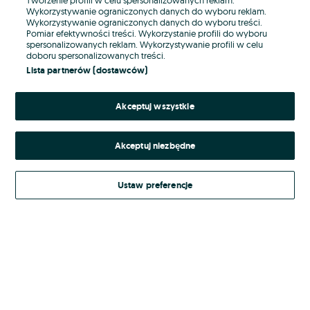
Wykorzystywanie ograniczonych danych do wyboru reklam.
Wykorzystywanie ograniczonych danych do wyboru treści.
Hasło
Pomiar efektywności treści. Wykorzystanie profili do wyboru
spersonalizowanych reklam. Wykorzystywanie profili w celu
doboru spersonalizowanych treści.
Lista partnerów (dostawców)
Nie pamiętasz hasła?
Akceptuj wszystkie
Zaloguj się
Akceptuj niezbędne
Kontynuując za pośrednictwem jednego z dostawców wskazanych powyżej,
akceptuję
Regulamin serwisu
OLX.pl w jego aktualnym brzmieniu.
Ustaw preferencje