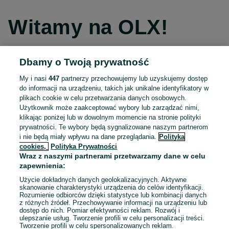
Witamy na OLX!
Dbamy o Twoją prywatność
Kontynuuj przez Facebooka
My i nasi
447
partnerzy przechowujemy lub uzyskujemy dostęp
do informacji na urządzeniu, takich jak unikalne identyfikatory w
Kontynuuj przez konto Apple
plikach cookie w celu przetwarzania danych osobowych.
Użytkownik może zaakceptować wybory lub zarządzać nimi,
klikając poniżej lub w dowolnym momencie na stronie polityki
prywatności. Te wybory będą sygnalizowane naszym partnerom
Kontynuuj przez konto Google
i nie będą miały wpływu na dane przeglądania.
Polityka
cookies,
Polityka Prywatności
Wraz z naszymi partnerami przetwarzamy dane w celu
LUB
zapewnienia:
Zaloguj się
Załóż konto
Użycie dokładnych danych geolokalizacyjnych. Aktywne
skanowanie charakterystyki urządzenia do celów identyfikacji.
Rozumienie odbiorców dzięki statystyce lub kombinacji danych
E-mail
z różnych źródeł. Przechowywanie informacji na urządzeniu lub
dostęp do nich. Pomiar efektywności reklam. Rozwój i
ulepszanie usług. Tworzenie profili w celu personalizacji treści.
Tworzenie profili w celu spersonalizowanych reklam.