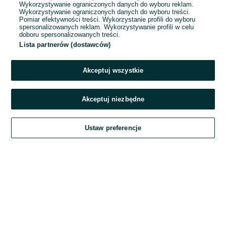
Wykorzystywanie ograniczonych danych do wyboru reklam.
Wykorzystywanie ograniczonych danych do wyboru treści.
Hasło
Pomiar efektywności treści. Wykorzystanie profili do wyboru
spersonalizowanych reklam. Wykorzystywanie profili w celu
doboru spersonalizowanych treści.
Lista partnerów (dostawców)
Nie pamiętasz hasła?
Akceptuj wszystkie
Zaloguj się
Akceptuj niezbędne
Kontynuując za pośrednictwem jednego z dostawców wskazanych powyżej,
Ustaw preferencje
akceptuję
Regulamin serwisu
OLX.pl w jego aktualnym brzmieniu.