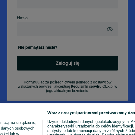
Hasło
Nie pamiętasz hasła?
Zaloguj się
Kontynuując za pośrednictwem jednego z dostawców
Regulamin serwisu
wskazanych powyżej, akceptuję
OLX.pl w
jego aktualnym brzmieniu.
Wraz z naszymi partnerami przetwarzamy dan
Użycie dokładnych danych geolokalizacyjnych. A
macji na urządzeniu,
charakterystyki urządzenia do celów identyfikacji
ia danych osobowych.
statystyce lub kombinacji danych z różnych źróde
niżej lub w