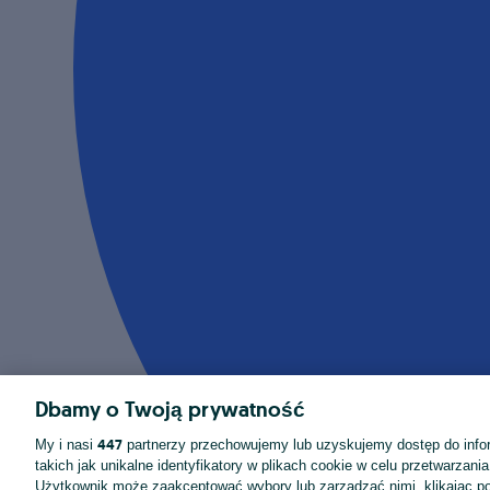
Dbamy o Twoją prywatność
447
My i nasi
partnerzy przechowujemy lub uzyskujemy dostęp do infor
takich jak unikalne identyfikatory w plikach cookie w celu przetwarzan
Użytkownik może zaakceptować wybory lub zarządzać nimi, klikając po