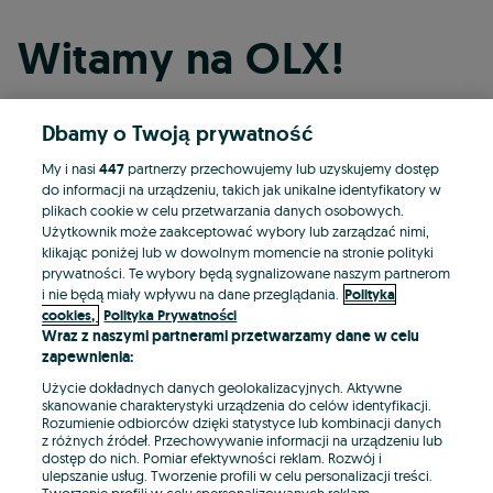
Witamy na OLX!
Dbamy o Twoją prywatność
Kontynuuj przez Facebooka
My i nasi
447
partnerzy przechowujemy lub uzyskujemy dostęp
do informacji na urządzeniu, takich jak unikalne identyfikatory w
Kontynuuj przez konto Apple
plikach cookie w celu przetwarzania danych osobowych.
Użytkownik może zaakceptować wybory lub zarządzać nimi,
klikając poniżej lub w dowolnym momencie na stronie polityki
prywatności. Te wybory będą sygnalizowane naszym partnerom
Kontynuuj przez konto Google
i nie będą miały wpływu na dane przeglądania.
Polityka
cookies,
Polityka Prywatności
Wraz z naszymi partnerami przetwarzamy dane w celu
LUB
zapewnienia:
Zaloguj się
Załóż konto
Użycie dokładnych danych geolokalizacyjnych. Aktywne
skanowanie charakterystyki urządzenia do celów identyfikacji.
Rozumienie odbiorców dzięki statystyce lub kombinacji danych
E-mail
z różnych źródeł. Przechowywanie informacji na urządzeniu lub
dostęp do nich. Pomiar efektywności reklam. Rozwój i
ulepszanie usług. Tworzenie profili w celu personalizacji treści.
Tworzenie profili w celu spersonalizowanych reklam.