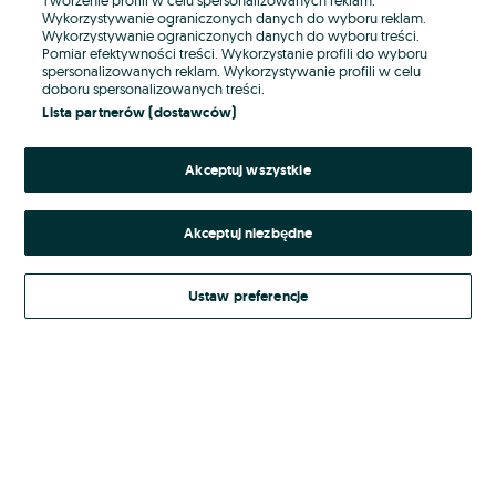
Wykorzystywanie ograniczonych danych do wyboru reklam.
Wykorzystywanie ograniczonych danych do wyboru treści.
Hasło
Pomiar efektywności treści. Wykorzystanie profili do wyboru
spersonalizowanych reklam. Wykorzystywanie profili w celu
doboru spersonalizowanych treści.
Lista partnerów (dostawców)
Nie pamiętasz hasła?
Akceptuj wszystkie
Zaloguj się
Akceptuj niezbędne
Kontynuując za pośrednictwem jednego z dostawców wskazanych powyżej,
akceptuję
Regulamin serwisu
OLX.pl w jego aktualnym brzmieniu.
Ustaw preferencje