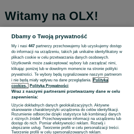
Witamy na OLX!
Dbamy o Twoją prywatność
Kontynuuj przez Facebooka
My i nasi
447
partnerzy przechowujemy lub uzyskujemy dostęp
do informacji na urządzeniu, takich jak unikalne identyfikatory w
Kontynuuj przez konto Apple
plikach cookie w celu przetwarzania danych osobowych.
Użytkownik może zaakceptować wybory lub zarządzać nimi,
klikając poniżej lub w dowolnym momencie na stronie polityki
prywatności. Te wybory będą sygnalizowane naszym partnerom
Kontynuuj przez konto Google
i nie będą miały wpływu na dane przeglądania.
Polityka
cookies,
Polityka Prywatności
Wraz z naszymi partnerami przetwarzamy dane w celu
LUB
zapewnienia:
Zaloguj się
Załóż konto
Użycie dokładnych danych geolokalizacyjnych. Aktywne
skanowanie charakterystyki urządzenia do celów identyfikacji.
Rozumienie odbiorców dzięki statystyce lub kombinacji danych
E-mail
z różnych źródeł. Przechowywanie informacji na urządzeniu lub
dostęp do nich. Pomiar efektywności reklam. Rozwój i
ulepszanie usług. Tworzenie profili w celu personalizacji treści.
Tworzenie profili w celu spersonalizowanych reklam.