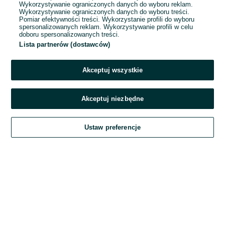
Wykorzystywanie ograniczonych danych do wyboru reklam.
Wykorzystywanie ograniczonych danych do wyboru treści.
Hasło
Pomiar efektywności treści. Wykorzystanie profili do wyboru
spersonalizowanych reklam. Wykorzystywanie profili w celu
doboru spersonalizowanych treści.
Lista partnerów (dostawców)
Nie pamiętasz hasła?
Akceptuj wszystkie
Zaloguj się
Akceptuj niezbędne
Kontynuując za pośrednictwem jednego z dostawców wskazanych powyżej,
Ustaw preferencje
akceptuję
Regulamin serwisu
OLX.pl w jego aktualnym brzmieniu.