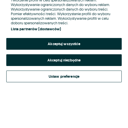
Wykorzystywanie ograniczonych danych do wyboru reklam.
Wykorzystywanie ograniczonych danych do wyboru treści.
Hasło
Pomiar efektywności treści. Wykorzystanie profili do wyboru
spersonalizowanych reklam. Wykorzystywanie profili w celu
doboru spersonalizowanych treści.
Lista partnerów (dostawców)
Nie pamiętasz hasła?
Akceptuj wszystkie
Zaloguj się
Akceptuj niezbędne
Kontynuując za pośrednictwem jednego z dostawców wskazanych powyżej,
akceptuję
Regulamin serwisu
OLX.pl w jego aktualnym brzmieniu.
Ustaw preferencje