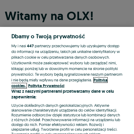
Witamy na OLX!
Dbamy o Twoją prywatność
Kontynuuj przez Facebooka
My i nasi
447
partnerzy przechowujemy lub uzyskujemy dostęp
do informacji na urządzeniu, takich jak unikalne identyfikatory w
Kontynuuj przez konto Apple
plikach cookie w celu przetwarzania danych osobowych.
Użytkownik może zaakceptować wybory lub zarządzać nimi,
klikając poniżej lub w dowolnym momencie na stronie polityki
prywatności. Te wybory będą sygnalizowane naszym partnerom
Kontynuuj przez konto Google
i nie będą miały wpływu na dane przeglądania.
Polityka
cookies,
Polityka Prywatności
Wraz z naszymi partnerami przetwarzamy dane w celu
LUB
zapewnienia:
Zaloguj się
Załóż konto
Użycie dokładnych danych geolokalizacyjnych. Aktywne
skanowanie charakterystyki urządzenia do celów identyfikacji.
Rozumienie odbiorców dzięki statystyce lub kombinacji danych
E-mail
z różnych źródeł. Przechowywanie informacji na urządzeniu lub
dostęp do nich. Pomiar efektywności reklam. Rozwój i
ulepszanie usług. Tworzenie profili w celu personalizacji treści.
Tworzenie profili w celu spersonalizowanych reklam.