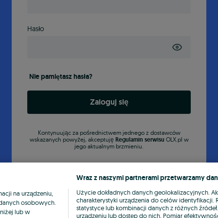
Hasło
Nie pamiętasz hasła?
Zaloguj się
Kontynuując za pośrednictwem jednego z dostawców
wskazanych powyżej, akceptuję
Regulamin serwisu
OLX.pl w
jego aktualnym brzmieniu.
Wraz z naszymi partnerami przetwarzamy dan
Użycie dokładnych danych geolokalizacyjnych. A
cji na urządzeniu,
charakterystyki urządzenia do celów identyfikacji
ia danych osobowych.
statystyce lub kombinacji danych z różnych źróde
niżej lub w
urządzeniu lub dostęp do nich. Pomiar efektywnośc