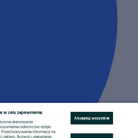
e w celu zapewnienia:
Akceptuj wszystkie
ktywne skanowanie
. Rozumienie odbiorców dzięki
ł. Przechowywanie informacji na
i reklam. Rozwój i ulepszanie