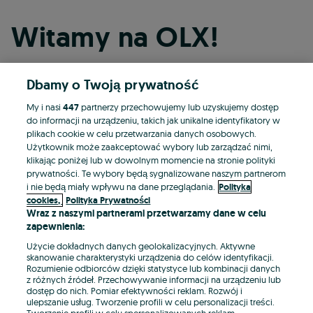
Witamy na OLX!
Dbamy o Twoją prywatność
Kontynuuj przez Facebooka
My i nasi
447
partnerzy przechowujemy lub uzyskujemy dostęp
do informacji na urządzeniu, takich jak unikalne identyfikatory w
Kontynuuj przez konto Apple
plikach cookie w celu przetwarzania danych osobowych.
Użytkownik może zaakceptować wybory lub zarządzać nimi,
klikając poniżej lub w dowolnym momencie na stronie polityki
prywatności. Te wybory będą sygnalizowane naszym partnerom
Kontynuuj przez konto Google
i nie będą miały wpływu na dane przeglądania.
Polityka
cookies,
Polityka Prywatności
Wraz z naszymi partnerami przetwarzamy dane w celu
LUB
zapewnienia:
Zaloguj się
Załóż konto
Użycie dokładnych danych geolokalizacyjnych. Aktywne
skanowanie charakterystyki urządzenia do celów identyfikacji.
Rozumienie odbiorców dzięki statystyce lub kombinacji danych
E-mail
z różnych źródeł. Przechowywanie informacji na urządzeniu lub
dostęp do nich. Pomiar efektywności reklam. Rozwój i
ulepszanie usług. Tworzenie profili w celu personalizacji treści.
Tworzenie profili w celu spersonalizowanych reklam.