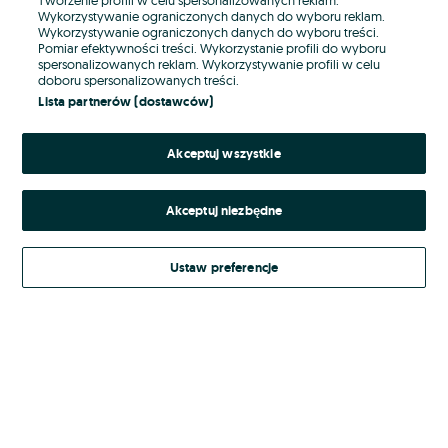
Wykorzystywanie ograniczonych danych do wyboru reklam.
Wykorzystywanie ograniczonych danych do wyboru treści.
Hasło
Pomiar efektywności treści. Wykorzystanie profili do wyboru
spersonalizowanych reklam. Wykorzystywanie profili w celu
doboru spersonalizowanych treści.
Lista partnerów (dostawców)
Nie pamiętasz hasła?
Akceptuj wszystkie
Zaloguj się
Akceptuj niezbędne
Kontynuując za pośrednictwem jednego z dostawców wskazanych powyżej,
akceptuję
Regulamin serwisu
OLX.pl w jego aktualnym brzmieniu.
Ustaw preferencje