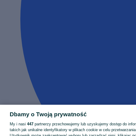
Dbamy o Twoją prywatność
My i nasi
447
partnerzy przechowujemy lub uzyskujemy dostęp do infor
takich jak unikalne identyfikatory w plikach cookie w celu przetwarzan
Użytkownik może zaakceptować wybory lub zarządzać nimi, klikając po