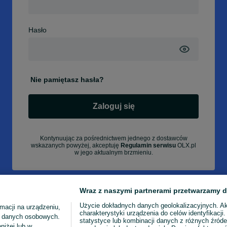
Hasło
Nie pamiętasz hasła?
Zaloguj się
Kontynuując za pośrednictwem jednego z dostawców
wskazanych powyżej, akceptuję
Regulamin serwisu
OLX.pl
w jego aktualnym brzmieniu.
Wraz z naszymi partnerami przetwarzamy d
Użycie dokładnych danych geolokalizacyjnych. A
macji na urządzeniu,
charakterystyki urządzenia do celów identyfikacji
ia danych osobowych.
statystyce lub kombinacji danych z różnych źróde
niżej lub w