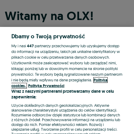
Witamy na OLX!
Dbamy o Twoją prywatność
Kontynuuj przez Facebooka
My i nasi
447
partnerzy przechowujemy lub uzyskujemy dostęp
do informacji na urządzeniu, takich jak unikalne identyfikatory w
Kontynuuj przez konto Apple
plikach cookie w celu przetwarzania danych osobowych.
Użytkownik może zaakceptować wybory lub zarządzać nimi,
klikając poniżej lub w dowolnym momencie na stronie polityki
prywatności. Te wybory będą sygnalizowane naszym partnerom
Kontynuuj przez konto Google
i nie będą miały wpływu na dane przeglądania.
Polityka
cookies,
Polityka Prywatności
Wraz z naszymi partnerami przetwarzamy dane w celu
LUB
zapewnienia:
Zaloguj się
Załóż konto
Użycie dokładnych danych geolokalizacyjnych. Aktywne
skanowanie charakterystyki urządzenia do celów identyfikacji.
Rozumienie odbiorców dzięki statystyce lub kombinacji danych
E-mail
z różnych źródeł. Przechowywanie informacji na urządzeniu lub
dostęp do nich. Pomiar efektywności reklam. Rozwój i
ulepszanie usług. Tworzenie profili w celu personalizacji treści.
Tworzenie profili w celu spersonalizowanych reklam.