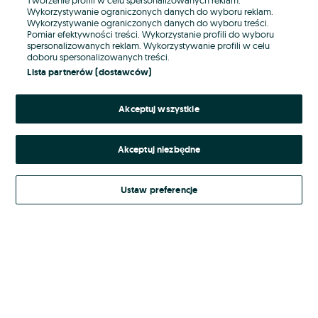
Wykorzystywanie ograniczonych danych do wyboru reklam.
Wykorzystywanie ograniczonych danych do wyboru treści.
Hasło
Pomiar efektywności treści. Wykorzystanie profili do wyboru
spersonalizowanych reklam. Wykorzystywanie profili w celu
doboru spersonalizowanych treści.
Lista partnerów (dostawców)
Nie pamiętasz hasła?
Akceptuj wszystkie
Zaloguj się
Akceptuj niezbędne
Kontynuując za pośrednictwem jednego z dostawców wskazanych powyżej,
akceptuję
Regulamin serwisu
OLX.pl w jego aktualnym brzmieniu.
Ustaw preferencje