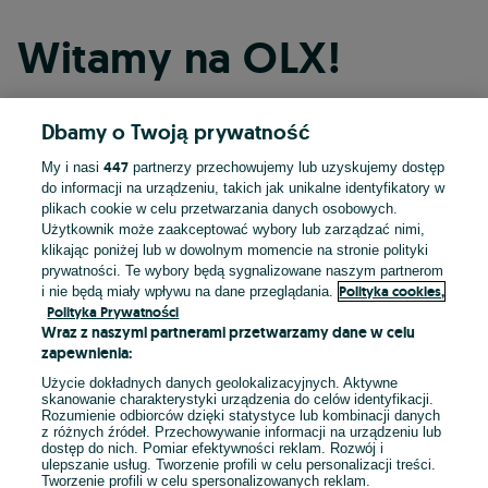
Witamy na OLX!
Dbamy o Twoją prywatność
Kontynuuj przez Facebooka
447
My i nasi
partnerzy przechowujemy lub uzyskujemy dostęp
do informacji na urządzeniu, takich jak unikalne identyfikatory w
Kontynuuj przez konto Apple
plikach cookie w celu przetwarzania danych osobowych.
Użytkownik może zaakceptować wybory lub zarządzać nimi,
klikając poniżej lub w dowolnym momencie na stronie polityki
prywatności. Te wybory będą sygnalizowane naszym partnerom
Kontynuuj przez konto Google
Polityka cookies,
i nie będą miały wpływu na dane przeglądania.
Polityka Prywatności
Wraz z naszymi partnerami przetwarzamy dane w celu
LUB
zapewnienia:
Zaloguj się
Załóż konto
Użycie dokładnych danych geolokalizacyjnych. Aktywne
skanowanie charakterystyki urządzenia do celów identyfikacji.
Rozumienie odbiorców dzięki statystyce lub kombinacji danych
E-mail
z różnych źródeł. Przechowywanie informacji na urządzeniu lub
dostęp do nich. Pomiar efektywności reklam. Rozwój i
ulepszanie usług. Tworzenie profili w celu personalizacji treści.
Tworzenie profili w celu spersonalizowanych reklam.