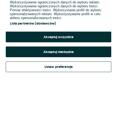
Wykorzystywanie ograniczonych danych do wyboru reklam.
Wykorzystywanie ograniczonych danych do wyboru treści.
Hasło
Pomiar efektywności treści. Wykorzystanie profili do wyboru
spersonalizowanych reklam. Wykorzystywanie profili w celu
doboru spersonalizowanych treści.
Lista partnerów (dostawców)
Nie pamiętasz hasła?
Akceptuj wszystkie
Zaloguj się
Akceptuj niezbędne
Kontynuując za pośrednictwem jednego z dostawców wskazanych powyżej,
Ustaw preferencje
Regulamin serwisu
akceptuję
OLX.pl w jego aktualnym brzmieniu.