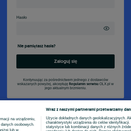
Hasło
Nie pamiętasz hasła?
Zaloguj się
Kontynuując za pośrednictwem jednego z dostawców
Regulamin serwisu
wskazanych powyżej, akceptuję
OLX.pl w
jego aktualnym brzmieniu.
Wraz z naszymi partnerami przetwarzamy dan
Użycie dokładnych danych geolokalizacyjnych. A
macji na urządzeniu,
charakterystyki urządzenia do celów identyfikacji
ia danych osobowych.
statystyce lub kombinacji danych z różnych źróde
niżej lub w