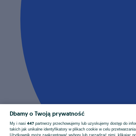
Dbamy o Twoją prywatność
447
My i nasi
partnerzy przechowujemy lub uzyskujemy dostęp do infor
takich jak unikalne identyfikatory w plikach cookie w celu przetwarzan
Użytkownik może zaakceptować wybory lub zarządzać nimi, klikając po