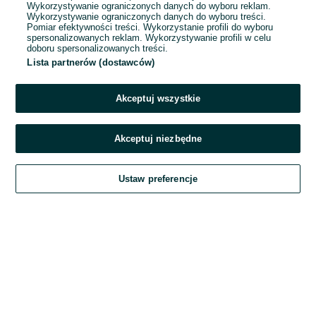
Wykorzystywanie ograniczonych danych do wyboru reklam.
Wykorzystywanie ograniczonych danych do wyboru treści.
Hasło
Pomiar efektywności treści. Wykorzystanie profili do wyboru
spersonalizowanych reklam. Wykorzystywanie profili w celu
doboru spersonalizowanych treści.
Lista partnerów (dostawców)
Nie pamiętasz hasła?
Akceptuj wszystkie
Zaloguj się
Akceptuj niezbędne
Kontynuując za pośrednictwem jednego z dostawców wskazanych powyżej,
Ustaw preferencje
akceptuję
Regulamin serwisu
OLX.pl w jego aktualnym brzmieniu.