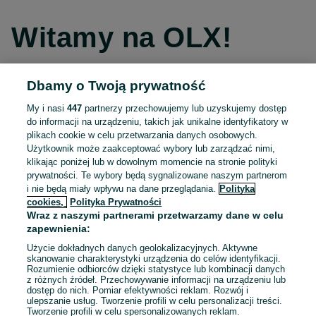
Witamy na OLX!
Dbamy o Twoją prywatność
Kontynuuj przez Facebooka
My i nasi
447
partnerzy przechowujemy lub uzyskujemy dostęp
do informacji na urządzeniu, takich jak unikalne identyfikatory w
Kontynuuj przez konto Apple
plikach cookie w celu przetwarzania danych osobowych.
Użytkownik może zaakceptować wybory lub zarządzać nimi,
klikając poniżej lub w dowolnym momencie na stronie polityki
prywatności. Te wybory będą sygnalizowane naszym partnerom
Kontynuuj przez konto Google
i nie będą miały wpływu na dane przeglądania.
Polityka
cookies,
Polityka Prywatności
Wraz z naszymi partnerami przetwarzamy dane w celu
LUB
zapewnienia:
Zaloguj się
Załóż konto
Użycie dokładnych danych geolokalizacyjnych. Aktywne
skanowanie charakterystyki urządzenia do celów identyfikacji.
Rozumienie odbiorców dzięki statystyce lub kombinacji danych
E-mail
z różnych źródeł. Przechowywanie informacji na urządzeniu lub
dostęp do nich. Pomiar efektywności reklam. Rozwój i
ulepszanie usług. Tworzenie profili w celu personalizacji treści.
Tworzenie profili w celu spersonalizowanych reklam.