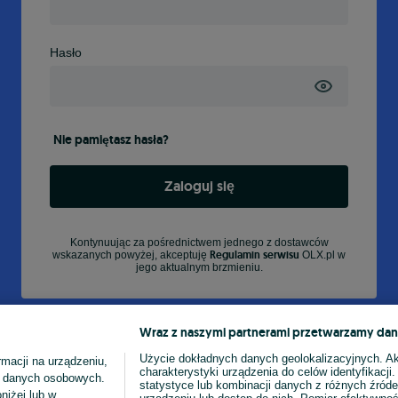
Hasło
Nie pamiętasz hasła?
Zaloguj się
Kontynuując za pośrednictwem jednego z dostawców
Regulamin serwisu
wskazanych powyżej, akceptuję
OLX.pl w
jego aktualnym brzmieniu.
Wraz z naszymi partnerami przetwarzamy dan
Użycie dokładnych danych geolokalizacyjnych. A
macji na urządzeniu,
charakterystyki urządzenia do celów identyfikacji
ia danych osobowych.
statystyce lub kombinacji danych z różnych źróde
niżej lub w