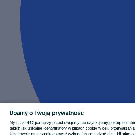
Dbamy o Twoją prywatność
447
My i nasi
partnerzy przechowujemy lub uzyskujemy dostęp do infor
takich jak unikalne identyfikatory w plikach cookie w celu przetwarzan
Użytkownik może zaakceptować wybory lub zarządzać nimi, klikając po