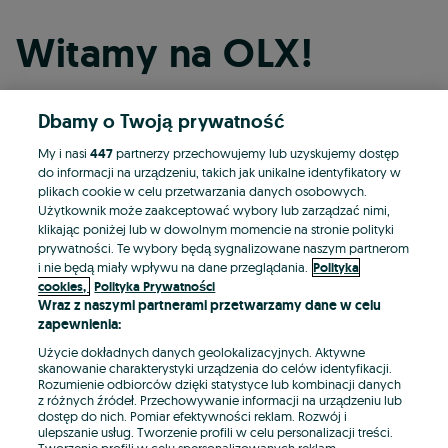
Witamy na OLX!
Dbamy o Twoją prywatność
Kontynuuj przez Facebooka
My i nasi
447
partnerzy przechowujemy lub uzyskujemy dostęp
do informacji na urządzeniu, takich jak unikalne identyfikatory w
Kontynuuj przez konto Apple
plikach cookie w celu przetwarzania danych osobowych.
Użytkownik może zaakceptować wybory lub zarządzać nimi,
klikając poniżej lub w dowolnym momencie na stronie polityki
prywatności. Te wybory będą sygnalizowane naszym partnerom
Kontynuuj przez konto Google
i nie będą miały wpływu na dane przeglądania.
Polityka
cookies,
Polityka Prywatności
Wraz z naszymi partnerami przetwarzamy dane w celu
LUB
zapewnienia:
Zaloguj się
Załóż konto
Użycie dokładnych danych geolokalizacyjnych. Aktywne
skanowanie charakterystyki urządzenia do celów identyfikacji.
Rozumienie odbiorców dzięki statystyce lub kombinacji danych
E-mail
z różnych źródeł. Przechowywanie informacji na urządzeniu lub
dostęp do nich. Pomiar efektywności reklam. Rozwój i
ulepszanie usług. Tworzenie profili w celu personalizacji treści.
Tworzenie profili w celu spersonalizowanych reklam.