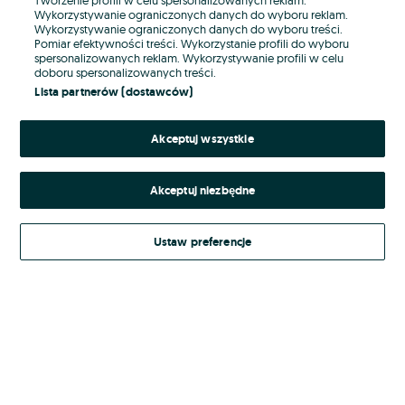
Wykorzystywanie ograniczonych danych do wyboru reklam.
Wykorzystywanie ograniczonych danych do wyboru treści.
Hasło
Pomiar efektywności treści. Wykorzystanie profili do wyboru
spersonalizowanych reklam. Wykorzystywanie profili w celu
doboru spersonalizowanych treści.
Lista partnerów (dostawców)
Nie pamiętasz hasła?
Akceptuj wszystkie
Zaloguj się
Akceptuj niezbędne
Kontynuując za pośrednictwem jednego z dostawców wskazanych powyżej,
akceptuję
Regulamin serwisu
OLX.pl w jego aktualnym brzmieniu.
Ustaw preferencje