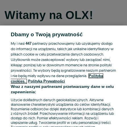
Witamy na OLX!
Dbamy o Twoją prywatność
Kontynuuj przez Facebooka
My i nasi
partnerzy przechowujemy lub uzyskujemy dostęp
447
do informacji na urządzeniu, takich jak unikalne identyfikatory w
Kontynuuj przez konto Apple
plikach cookie w celu przetwarzania danych osobowych.
Użytkownik może zaakceptować wybory lub zarządzać nimi,
klikając poniżej lub w dowolnym momencie na stronie polityki
prywatności. Te wybory będą sygnalizowane naszym partnerom
Kontynuuj przez konto Google
i nie będą miały wpływu na dane przeglądania.
Polityka
cookies,
Polityka Prywatności
Wraz z naszymi partnerami przetwarzamy dane w celu
LUB
zapewnienia:
Zaloguj się
Załóż konto
Użycie dokładnych danych geolokalizacyjnych. Aktywne
skanowanie charakterystyki urządzenia do celów identyfikacji.
Rozumienie odbiorców dzięki statystyce lub kombinacji danych
E-mail
z różnych źródeł. Przechowywanie informacji na urządzeniu lub
dostęp do nich. Pomiar efektywności reklam. Rozwój i
ulepszanie usług. Tworzenie profili w celu personalizacji treści.
Tworzenie profili w celu spersonalizowanych reklam.