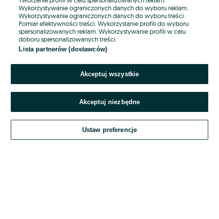
Wykorzystywanie ograniczonych danych do wyboru reklam.
Wykorzystywanie ograniczonych danych do wyboru treści.
Hasło
Pomiar efektywności treści. Wykorzystanie profili do wyboru
spersonalizowanych reklam. Wykorzystywanie profili w celu
doboru spersonalizowanych treści.
Lista partnerów (dostawców)
Nie pamiętasz hasła?
Akceptuj wszystkie
Zaloguj się
Akceptuj niezbędne
Kontynuując za pośrednictwem jednego z dostawców wskazanych powyżej,
akceptuję
OLX.pl w jego aktualnym brzmieniu.
Ustaw preferencje
Regulamin serwisu