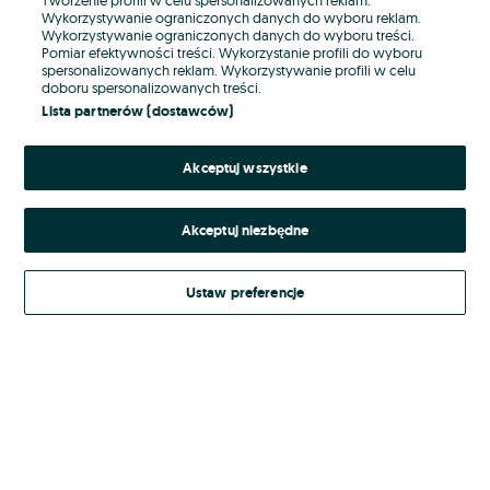
Wykorzystywanie ograniczonych danych do wyboru reklam.
Wykorzystywanie ograniczonych danych do wyboru treści.
Hasło
Pomiar efektywności treści. Wykorzystanie profili do wyboru
spersonalizowanych reklam. Wykorzystywanie profili w celu
doboru spersonalizowanych treści.
Lista partnerów (dostawców)
Nie pamiętasz hasła?
Akceptuj wszystkie
Zaloguj się
Akceptuj niezbędne
Kontynuując za pośrednictwem jednego z dostawców wskazanych powyżej,
akceptuję
Regulamin serwisu
OLX.pl w jego aktualnym brzmieniu.
Ustaw preferencje