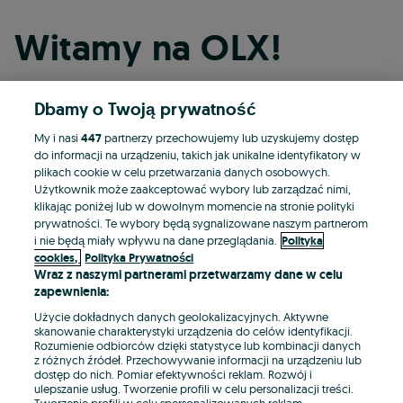
Witamy na OLX!
Dbamy o Twoją prywatność
Kontynuuj przez Facebooka
My i nasi
447
partnerzy przechowujemy lub uzyskujemy dostęp
do informacji na urządzeniu, takich jak unikalne identyfikatory w
Kontynuuj przez konto Apple
plikach cookie w celu przetwarzania danych osobowych.
Użytkownik może zaakceptować wybory lub zarządzać nimi,
klikając poniżej lub w dowolnym momencie na stronie polityki
prywatności. Te wybory będą sygnalizowane naszym partnerom
Kontynuuj przez konto Google
i nie będą miały wpływu na dane przeglądania.
Polityka
cookies,
Polityka Prywatności
Wraz z naszymi partnerami przetwarzamy dane w celu
LUB
zapewnienia:
Zaloguj się
Załóż konto
Użycie dokładnych danych geolokalizacyjnych. Aktywne
skanowanie charakterystyki urządzenia do celów identyfikacji.
Rozumienie odbiorców dzięki statystyce lub kombinacji danych
E-mail
z różnych źródeł. Przechowywanie informacji na urządzeniu lub
dostęp do nich. Pomiar efektywności reklam. Rozwój i
ulepszanie usług. Tworzenie profili w celu personalizacji treści.
Tworzenie profili w celu spersonalizowanych reklam.